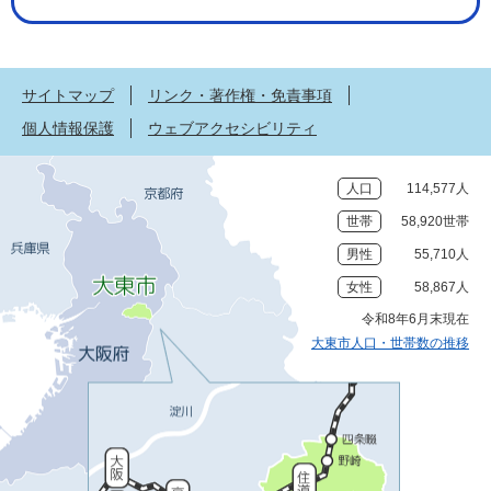
サイトマップ
リンク・著作権・免責事項
個人情報保護
ウェブアクセシビリティ
人口
114,577人
世帯
58,920世帯
男性
55,710人
女性
58,867人
令和8年6月末現在
大東市人口・世帯数の推移