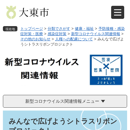
ペ
メ
ー
ニ
ジ
ュ
の
ー
先
を
トップページ
>
分類でさがす
>
健康・福祉
>
予防接種・感染
現在地
頭
飛
症対策・医療
>
感染症対策
>
新型コロナウイルス関連情報
>
その他のお知らせ
>
人権への配慮について
>
みんなで広げよ
で
ば
うシトラスリボンプロジェクト
す
し
。
て
本
文
へ
新型コロナウイルス関連情報メニュー
本
文
みんなで広げようシトラスリボン