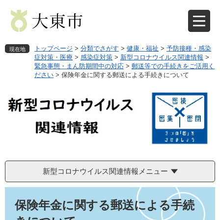
ペ
メ
ー
ニ
ジ
ュ
の
ー
先
を
トップページ
>
分類でさがす
>
健康・福祉
>
予防接種・感染
現在地
頭
飛
症対策・医療
>
感染症対策
>
新型コロナウイルス関連情報
>
緊急事態・まん防期間中の対応
>
郵送等での手続きをご活用く
で
ば
ださい
>
保険年金に関する郵送による手続きについて
す
し
。
て
本
文
へ
新型コロナウイルス関連情報メニュー
本
文
保険年金に関する郵送による手続