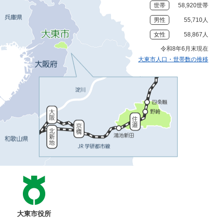
世帯
58,920世帯
男性
55,710人
女性
58,867人
令和8年6月末現在
大東市人口・世帯数の推移
大東市役所