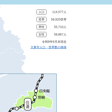
人口
114,577人
世帯
58,920世帯
男性
55,710人
女性
58,867人
令和8年6月末現在
大東市人口・世帯数の推移