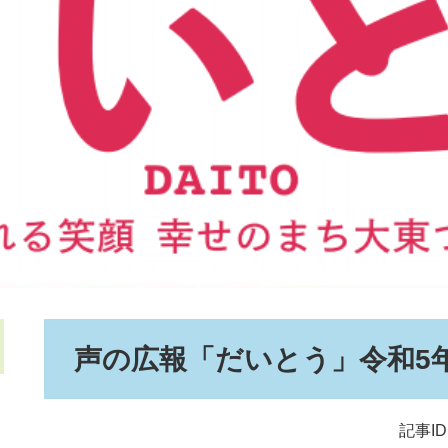
本
声の広報「だいとう」令和5
文
記事ID