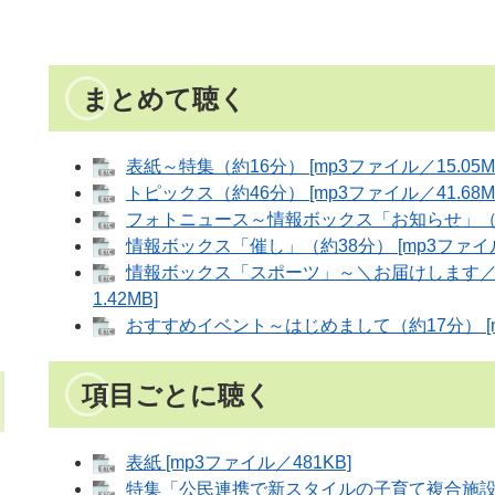
まとめて聴く
表紙～特集（約16分） [mp3ファイル／15.05M
トピックス（約46分） [mp3ファイル／41.68M
フォトニュース～情報ボックス「お知らせ」（約32
情報ボックス「催し」（約38分） [mp3ファイル／
情報ボックス「スポーツ」～＼お届けします／地
1.42MB]
おすすめイベント～はじめまして（約17分） [mp
項目ごとに聴く
表紙 [mp3ファイル／481KB]
特集「公民連携で新スタイルの子育て複合施設に