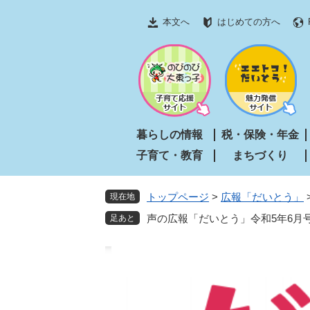
ペ
メ
本文へ
はじめての方へ
ー
ニ
ジ
ュ
の
ー
先
を
頭
飛
で
ば
す
し
暮らしの情報
税・保険・年金
。
て
子育て・教育
まちづくり
本
文
へ
トップページ
>
広報「だいとう」
現在地
声の広報「だいとう」令和5年6月