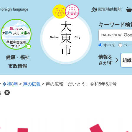
Foreign language
閲覧補助機能
キーワード検
すべて
ペー
情報を
健康・福祉
組織
さがす
市政情報
>
令和8年
>
声の広報
>
声の広報「だいとう」令和5年6月号
号