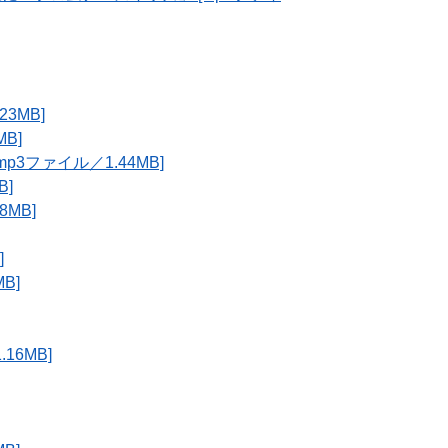
3MB]
B]
3ファイル／1.44MB]
B]
MB]
]
B]
16MB]