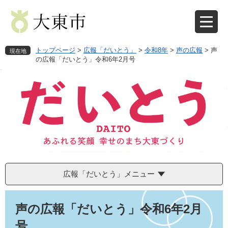
ペ
メ
ー
ニ
ジ
ュ
の
ー
先
を
トップページ
>
広報「だいとう」
>
令和8年
>
声の広報
>
声
現在地
頭
飛
の広報「だいとう」令和6年2月号
で
ば
す
し
。
て
本
文
へ
広報「だいとう」メニュー
本
文
声の広報「だいとう」令和6年2月
号