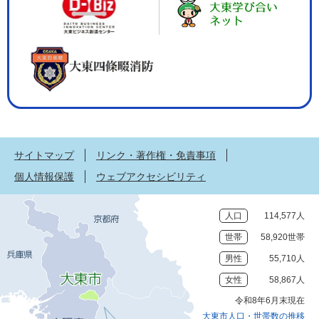
サイトマップ
リンク・著作権・免責事項
個人情報保護
ウェブアクセシビリティ
人口
114,577人
世帯
58,920世帯
男性
55,710人
女性
58,867人
令和8年6月末現在
大東市人口・世帯数の推移