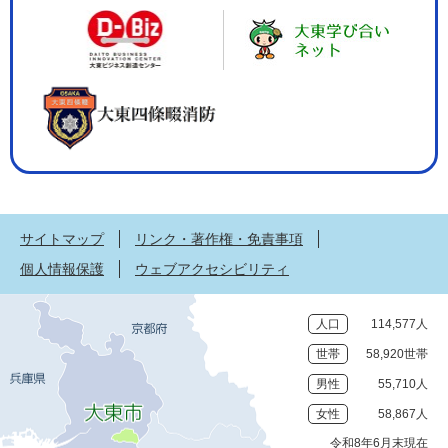
サイトマップ
リンク・著作権・免責事項
個人情報保護
ウェブアクセシビリティ
人口
114,577人
世帯
58,920世帯
男性
55,710人
女性
58,867人
令和8年6月末現在