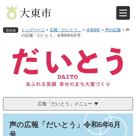
ペ
メ
ー
ニ
ジ
ュ
の
ー
先
を
トップページ
>
広報「だいとう」
>
令和8年
>
声の広報
>
声
現在地
頭
飛
の広報「だいとう」令和6年6月号
で
ば
す
し
。
て
本
文
へ
広報「だいとう」メニュー
本
文
声の広報「だいとう」令和6年6月
号