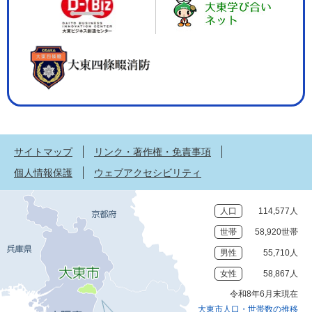
サイトマップ
リンク・著作権・免責事項
個人情報保護
ウェブアクセシビリティ
人口
114,577人
世帯
58,920世帯
男性
55,710人
女性
58,867人
令和8年6月末現在
大東市人口・世帯数の推移