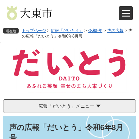
ペ
メ
ー
ニ
ジ
ュ
の
ー
先
を
トップページ
>
広報「だいとう」
>
令和8年
>
声の広報
>
声
現在地
頭
飛
の広報「だいとう」令和6年8月号
で
ば
す
し
。
て
本
文
へ
広報「だいとう」メニュー
本
文
声の広報「だいとう」令和6年8月
号