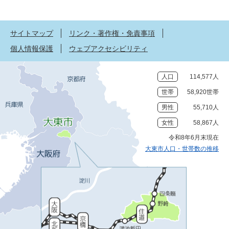
サイトマップ
リンク・著作権・免責事項
個人情報保護
ウェブアクセシビリティ
人口
114,577人
世帯
58,920世帯
男性
55,710人
女性
58,867人
令和8年6月末現在
大東市人口・世帯数の推移