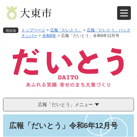
ペ
メ
ー
ニ
ジ
ュ
の
ー
先
を
トップページ
>
広報「だいとう」
>
広報「だいとう」バック
現在地
頭
飛
ナンバー
>
令和6年
>
広報「だいとう」令和6年12月号
で
ば
す
し
。
て
本
文
へ
広報「だいとう」メニュー
本
文
広報「だいとう」令和6年12月号