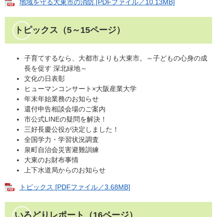
地域を守る大東市の消防 [PDFファイル／10.13MB]
トピックス
（5～15ページ）
子育てするなら、大都市よりも大東市。～子どもの心身の成
長を促す 深北緑地～
文化の日表彰
ヒューマンコンサート×大阪産業大学
年末年始業務のお知らせ
還付申告相談会場のご案内
市公式LINEの疑問を解決！
三好長慶公役が決定しました！
全国学力・学習状況調査
泉町自治会災害避難訓練
大東のお財布事情
上下水道局からのお知らせ
トピックス [PDFファイル／3.68MB]
いろどりレポート（16ページ）