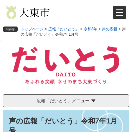
ペ
メ
ー
ニ
ジ
ュ
の
ー
先
を
トップページ
>
広報「だいとう」
>
令和8年
>
声の広報
>
声
現在地
頭
飛
の広報「だいとう」令和7年1月号
で
ば
す
し
。
て
本
文
へ
広報「だいとう」メニュー
本
文
声の広報「だいとう」令和7年1月
号