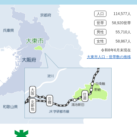
人口
114,577人
世帯
58,920世帯
男性
55,710人
女性
58,867人
令和8年6月末現在
大東市人口・世帯数の推移