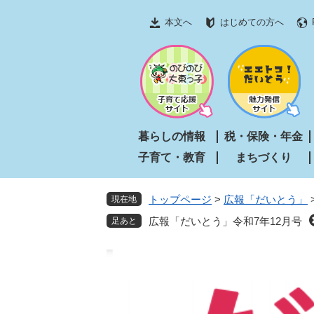
ペ
メ
本文へ
はじめての方へ
ー
ニ
ジ
ュ
の
ー
先
を
頭
飛
で
ば
す
し
暮らしの情報
税・保険・年金
。
て
子育て・教育
まちづくり
本
文
へ
トップページ
>
広報「だいとう」
現在地
広報「だいとう」令和7年12月号