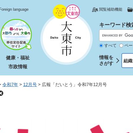
Foreign language
閲覧補助機能
キーワード検
すべて
ペー
情報を
健康・福祉
組織
さがす
市政情報
>
令和7年
>
12月号
>
広報「だいとう」令和7年12月号