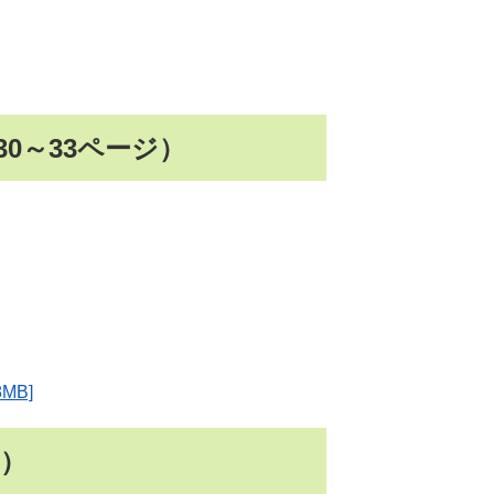
0～33ページ）
MB]
ジ）