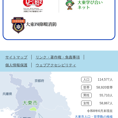
サイトマップ
リンク・著作権・免責事項
個人情報保護
ウェブアクセシビリティ
人口
114,577人
世帯
58,920世帯
男性
55,710人
女性
58,867人
令和8年6月末現在
大東市人口・世帯数の推移