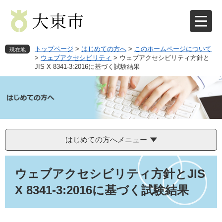
ペ
メ
ー
ニ
ジ
ュ
の
ー
先
を
トップページ
>
はじめての方へ
>
このホームページについて
現在地
頭
飛
>
ウェブアクセシビリティ
>
ウェブアクセシビリティ方針と
JIS X 8341-3:2016に基づく試験結果
で
ば
す
し
。
て
本
文
へ
はじめての方へメニュー
本
文
ウェブアクセシビリティ方針とJIS
X 8341-3:2016に基づく試験結果