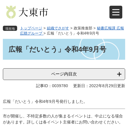
ペ
メ
ー
ニ
ジ
ュ
の
ー
先
を
トップページ
>
組織でさがす
>
政策推進部
>
秘書広報課 広報
現在地
頭
飛
広聴グループ
>
広報「だいとう」令和4年9月号
で
ば
本
す
し
文
広報「だいとう」令和4年9月号
。
て
本
文
へ
ページ内目次
記事ID：0039780
更新日：2022年8月29日更新
広報「だいとう」令和4年9月号発行しました。
市が開催し、不特定多数の人が集まるイベントは、中止になる場合
があります。詳しくは各イベント主催者にお問い合わせください。