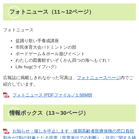
フォトニュース（11～12ページ）
フォトニュース
盆踊り歌い手養成講座
市民体育大会バドミントンの部
ボードゲーム＆ボール遊びイベント
わたしの図書館すいぞくかん四つの海へもぐれ！
Life hug(ライフハグ）
広報誌に掲載しきれなかった写真は、
フォトニュースページ
内でご
紹介しています。
フォトニュース [PDFファイル／1.98MB]
情報ボックス（13～30ページ）
お知らせ・催しを中止します・後期高齢者医療保険の窓口負担
割合が2割の対象となる世帯（世帯単位での判断）・住宅に関する補