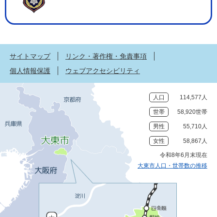
サイトマップ
リンク・著作権・免責事項
個人情報保護
ウェブアクセシビリティ
人口
114,577人
世帯
58,920世帯
男性
55,710人
女性
58,867人
令和8年6月末現在
大東市人口・世帯数の推移