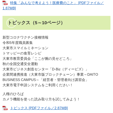
特集「みんなで考えよう！医療費のこと」 [PDFファイル／
1.87MB]
トピックス
（5～10ページ）
新型コロナワクチン接種情報
令和5年度職員募集
大東市スマイルミネーション
トマッピーの食育レシピ
大東市教育委員会「ここが腕の見せどころ」
秋の全国交通安全運動
大東市ビジネス創造センター「D-Biz（ディービズ）」
企業間連携推進（大東市版ブロックチェーン）事業～DAITO
BUSINESS CAMPUS～「経営者・管理者向け講習会」
大東市電子申請システムをご利用ください！
人権のひろば
​カメラ機能を使った読み取り方を試してみよう！
トピックス [PDFファイル／2.87MB]