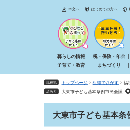
ペ
メ
本文へ
はじめての方へ
ー
ニ
ジ
ュ
の
ー
先
を
頭
飛
で
ば
す
し
暮らしの情報
税・保険・年金
。
て
子育て・教育
まちづくり
本
文
へ
トップページ
>
組織でさがす
>
福
現在地
大東市子ども基本条例市民会議
本
大東市子ども基本条
文