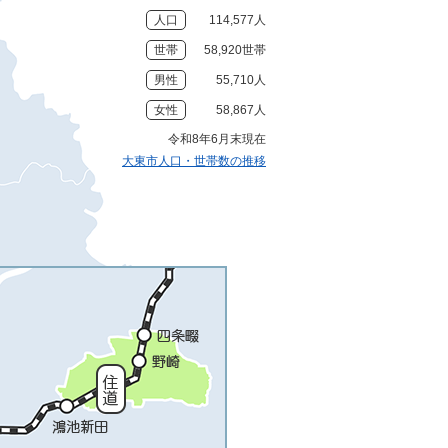
人口
114,577人
世帯
58,920世帯
男性
55,710人
女性
58,867人
令和8年6月末現在
大東市人口・世帯数の推移