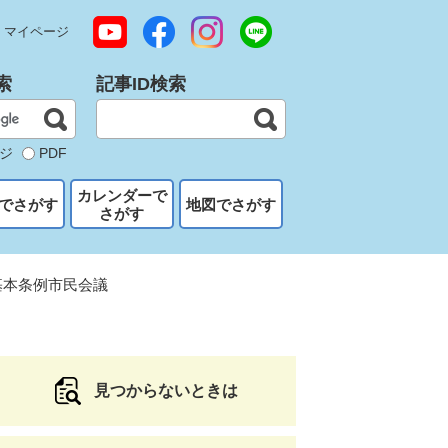
マイページ
索
記事ID検索
ジ
PDF
カレンダーで
でさがす
地図でさがす
さがす
基本条例市民会議
見つからないときは