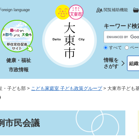
Foreign language
閲覧補助機能
キーワード検
すべて
ペー
情報を
健康・福祉
組織
さがす
市政情報
祉・子ども部
>
こども家庭室 子ども政策グループ
>
大東市子ども
例市民会議