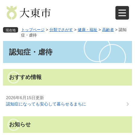
ペ
メ
ー
ニ
ジ
ュ
の
ー
先
を
トップページ
>
分類でさがす
>
健康・福祉
>
高齢者
>
認知
現在地
頭
飛
症・虐待
で
ば
本
す
し
文
認知症・虐待
。
て
本
文
へ
おすすめ情報
2026年6月15日更新
認知症になっても安心して暮らせるまちに
お知らせ