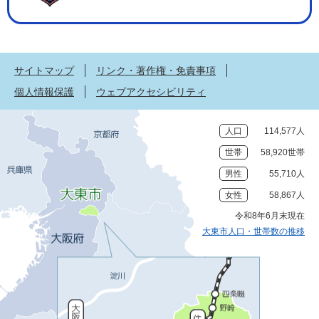
サイトマップ
リンク・著作権・免責事項
個人情報保護
ウェブアクセシビリティ
人口
114,577人
世帯
58,920世帯
男性
55,710人
女性
58,867人
令和8年6月末現在
大東市人口・世帯数の推移