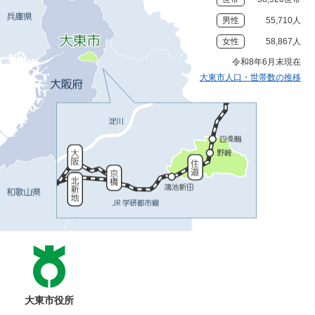
男性
55,710人
女性
58,867人
令和8年6月末現在
大東市人口・世帯数の推移
大東市役所