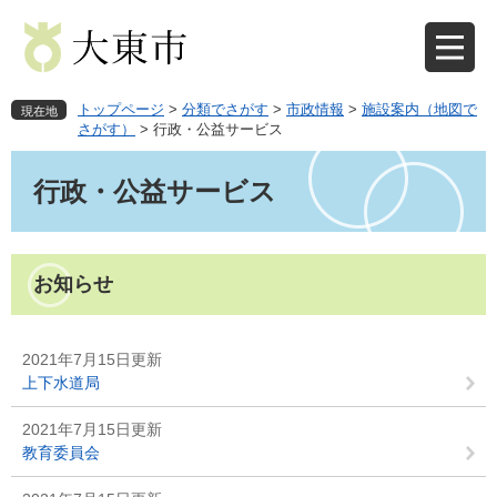
ペ
メ
ー
ニ
ジ
ュ
の
ー
先
を
トップページ
>
分類でさがす
>
市政情報
>
施設案内（地図で
現在地
頭
飛
さがす）
>
行政・公益サービス
で
ば
本
す
し
文
行政・公益サービス
。
て
本
文
へ
お知らせ
2021年7月15日更新
上下水道局
2021年7月15日更新
教育委員会