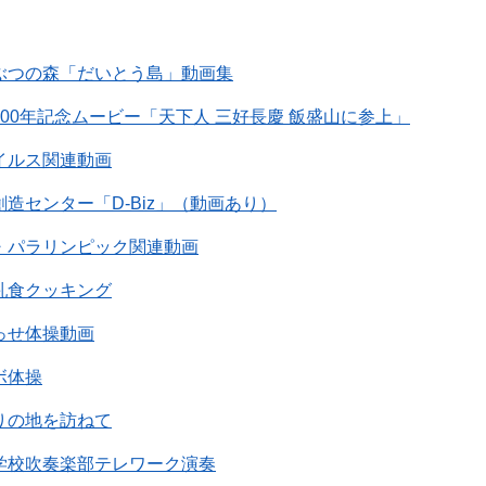
ぶつの森「だいとう島」動画集
00年記念ムービー「天下人 三好長慶 飯盛山に参上」
イルス関連動画
造センター「D-Biz」（動画あり）
・パラリンピック関連動画
乳食クッキング
っせ体操動画
ボ体操
りの地を訪ねて
学校吹奏楽部テレワーク演奏