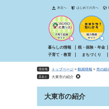
ペ
メ
本文へ
はじめての方へ
ー
ニ
ジ
ュ
の
ー
先
を
頭
飛
で
ば
す
し
暮らしの情報
税・保険・年金
。
て
子育て・教育
まちづくり
本
文
へ
トップページ
>
動画情報
>
市の紹
現在地
大東市の紹介
本
大東市の紹介
文