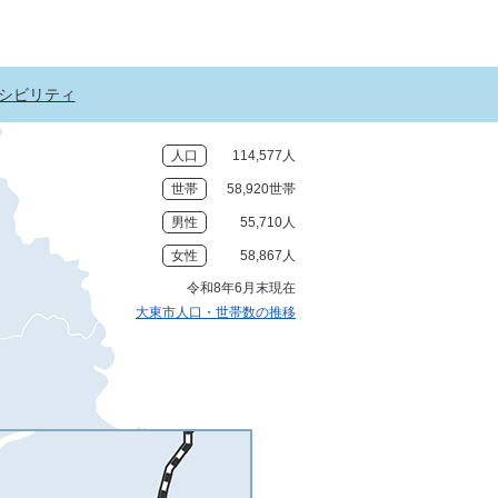
シビリティ
人口
114,577人
世帯
58,920世帯
男性
55,710人
女性
58,867人
令和8年6月末現在
大東市人口・世帯数の推移