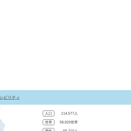
シビリティ
人口
114,577人
世帯
58,920世帯