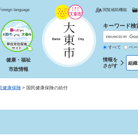
Foreign language
閲覧補助機能
キーワード検
すべて
ペー
情報を
健康・福祉
組織
さがす
市政情報
民健康保険
>
国民健康保険の給付