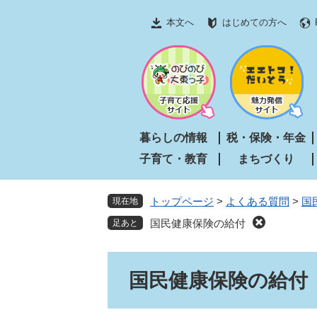
ペ
メ
本文へ
はじめての方へ
ー
ニ
ジ
ュ
の
ー
先
を
頭
飛
で
ば
す
し
暮らしの情報
税・保険・年金
。
て
子育て・教育
まちづくり
本
文
へ
トップページ
>
よくある質問
>
国
現在地
国民健康保険の給付
本
国民健康保険の給付
文