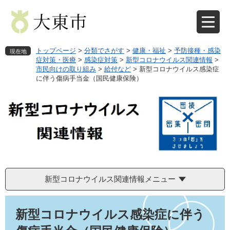
ペ
メ
ー
ニ
ジ
ュ
の
ー
先
を
トップページ
>
分類でさがす
>
健康・福祉
>
予防接種・感染
現在地
頭
飛
症対策・医療
>
感染症対策
>
新型コロナウイルス関連情報
>
市民向けの取り組み
>
給付など
>
新型コロナウイルス感染症
で
ば
に伴う傷病手当金（国民健康保険）
す
し
。
て
本
文
へ
新型コロナウイルス関連情報メニュー
本
文
新型コロナウイルス感染症に伴う