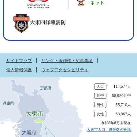
サイトマップ
リンク・著作権・免責事項
個人情報保護
ウェブアクセシビリティ
人口
114,577人
世帯
58,920世帯
男性
55,710人
女性
58,867人
令和8年6月末現在
大東市人口・世帯数の推移