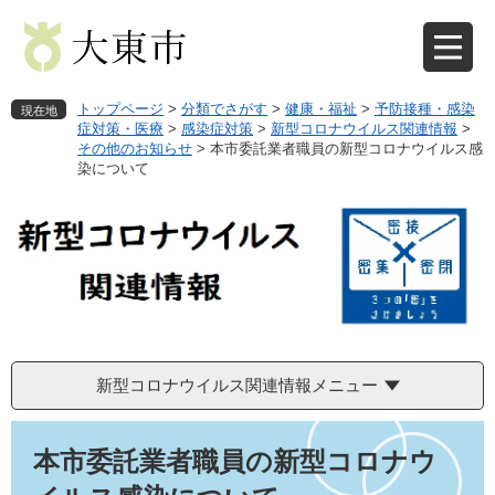
ペ
メ
ー
ニ
ジ
ュ
の
ー
先
を
トップページ
>
分類でさがす
>
健康・福祉
>
予防接種・感染
現在地
頭
飛
症対策・医療
>
感染症対策
>
新型コロナウイルス関連情報
>
その他のお知らせ
>
本市委託業者職員の新型コロナウイルス感
で
ば
染について
す
し
。
て
本
文
へ
新型コロナウイルス関連情報メニュー
本
文
本市委託業者職員の新型コロナウ