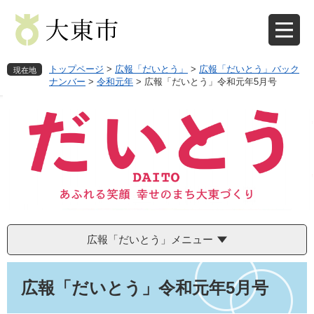
ペ
メ
ー
ニ
ジ
ュ
の
ー
先
を
トップページ
>
広報「だいとう」
>
広報「だいとう」バック
現在地
頭
飛
ナンバー
>
令和元年
>
広報「だいとう」令和元年5月号
で
ば
す
し
。
て
本
文
へ
広報「だいとう」メニュー
本
文
広報「だいとう」令和元年5月号