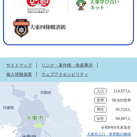
サイトマップ
リンク・著作権・免責事項
個人情報保護
ウェブアクセシビリティ
人口
114,577人
世帯
58,920世帯
男性
55,710人
女性
58,867人
令和8年6月末現在
大東市人口・世帯数の推移