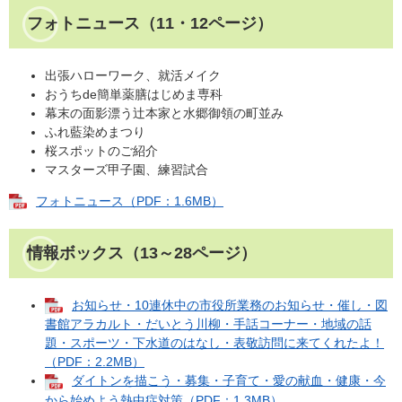
フォトニュース（11・12ページ）
出張ハローワーク、就活メイク
おうちde簡単薬膳はじめま専科
幕末の面影漂う辻本家と水郷御領の町並み
ふれ藍染めまつり
桜スポットのご紹介
マスターズ甲子園、練習試合
フォトニュース（PDF：1.6MB）
情報ボックス（13～28ページ）
お知らせ・10連休中の市役所業務のお知らせ・催し・図
書館アラカルト・だいとう川柳・手話コーナー・地域の話
題・スポーツ・下水道のはなし・表敬訪問に来てくれたよ！
（PDF：2.2MB）
ダイトンを描こう・募集・子育て・愛の献血・健康・今
から始めよう熱中症対策（PDF：1.3MB）