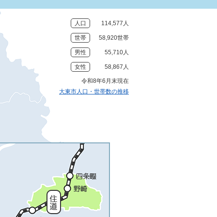
人口
114,577人
世帯
58,920世帯
男性
55,710人
女性
58,867人
令和8年6月末現在
大東市人口・世帯数の推移