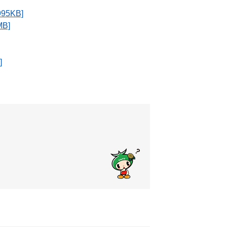
5KB]
B]
]