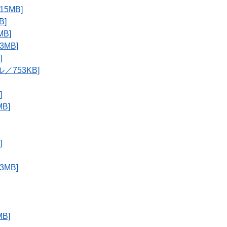
5MB]
B]
B]
MB]
]
753KB]
]
B]
]
MB]
B]