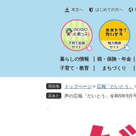
ペ
メ
本文へ
はじめての方へ
ー
ニ
ジ
ュ
の
ー
先
を
頭
飛
で
ば
す
し
暮らしの情報
税・保険・年金
。
て
子育て・教育
まちづくり
本
文
へ
トップページ
>
広報「だいとう」
現在地
声の広報「だいとう」令和5年9月