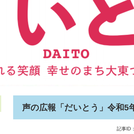
本
声の広報「だいとう」令和5
文
記事ID：