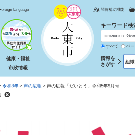
Foreign language
閲覧補助機能
キーワード検
すべて
ペー
情報を
健康・福祉
組織
さがす
市政情報
>
令和8年
>
声の広報
>
声の広報「だいとう」令和5年9月号
号