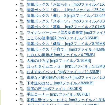
情報ボックス「お知らせ」 [mp3ファイル／15.1
情報ボックス「催し」1 [mp3ファイル／35.2M
情報ボックス「催し」2 [mp3ファイル／12.04M
情報ボックス「スポーツ」 [mp3ファイル／8.33
情報ボックス「募集」 [mp3ファイル／2.01MB
マイナンバーカード普及促進事業 [mp3ファイル／
こころの健康相談 [mp3ファイル／3.35MB]
情報ボックス「健康」 [mp3ファイル／8.79MB
情報ボックス「子育て」 [mp3ファイル／4.69M
しみんの掲示板 [mp3ファイル／4.75MB]
人権のひろば [mp3ファイル／3.16MB]
ほっとタイムエッセー [mp3ファイル／5.32MB
おすすめイベント [mp3ファイル／11.33MB]
市税など納期限のお知らせ [mp3ファイル／1.03
下水道のはなし [mp3ファイル／828KB]
読者の声 [mp3ファイル／840KB]
手話コーナー [mp3ファイル／887KB]
消費生活センターだより [mp3ファイル／1.91M