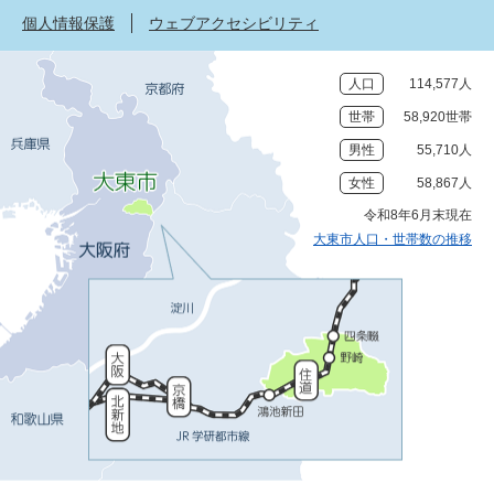
個人情報保護
ウェブアクセシビリティ
人口
114,577人
世帯
58,920世帯
男性
55,710人
女性
58,867人
令和8年6月末現在
大東市人口・世帯数の推移