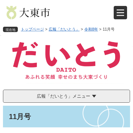
ペ
メ
ー
ニ
ジ
ュ
の
ー
先
を
トップページ
>
広報「だいとう」
>
令和8年
>
11月号
現在地
頭
飛
で
ば
す
し
。
て
本
文
へ
広報「だいとう」メニュー
本
文
11月号