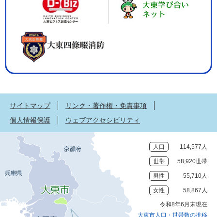
サイトマップ
リンク・著作権・免責事項
個人情報保護
ウェブアクセシビリティ
人口
114,577人
世帯
58,920世帯
男性
55,710人
女性
58,867人
令和8年6月末現在
大東市人口・世帯数の推移