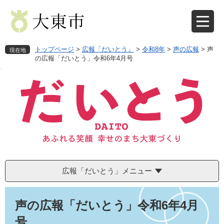
ペ
メ
ー
ニ
ジ
ュ
の
ー
先
を
トップページ
>
広報「だいとう」
>
令和8年
>
声の広報
>
声
現在地
頭
飛
の広報「だいとう」令和6年4月号
で
ば
す
し
。
て
本
文
へ
広報「だいとう」メニュー
本
文
声の広報「だいとう」令和6年4月
号