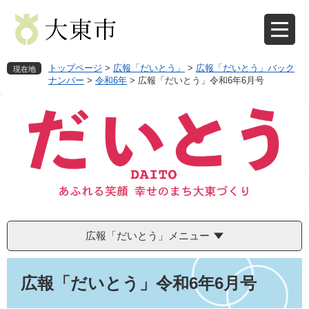
ペ
メ
ー
ニ
ジ
ュ
の
ー
先
を
トップページ
>
広報「だいとう」
>
広報「だいとう」バック
現在地
頭
飛
ナンバー
>
令和6年
>
広報「だいとう」令和6年6月号
で
ば
す
し
。
て
本
文
へ
広報「だいとう」メニュー
本
文
広報「だいとう」令和6年6月号