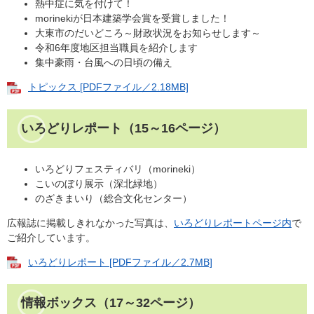
熱中症に気を付けて！
morinekiが日本建築学会賞を受賞しました！
大東市のだいどころ～財政状況をお知らせします～
令和6年度地区担当職員を紹介します
集中豪雨・台風への日頃の備え
トピックス [PDFファイル／2.18MB]
いろどりレポート（15～16ページ）
いろどりフェスティバリ（morineki）
こいのぼり展示（深北緑地）
のざきまいり（総合文化センター）
広報誌に掲載しきれなかった写真は、
いろどりレポートページ内
で
ご紹介しています。
いろどりレポート [PDFファイル／2.7MB]
情報ボックス（17～32ページ）