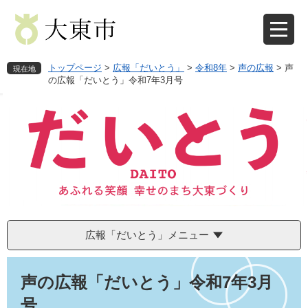
ペ
メ
ー
ニ
ジ
ュ
の
ー
先
を
トップページ
>
広報「だいとう」
>
令和8年
>
声の広報
>
声
現在地
頭
飛
の広報「だいとう」令和7年3月号
で
ば
す
し
。
て
本
文
へ
広報「だいとう」メニュー
本
文
声の広報「だいとう」令和7年3月
号