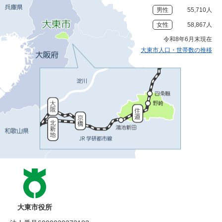
男性
55,710人
女性
58,867人
令和8年6月末現在
大東市人口・世帯数の推移
大東市役所