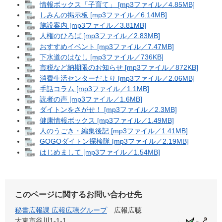
情報ボックス「子育て」 [mp3ファイル／4.85MB]
しみんの掲示板 [mp3ファイル／6.14MB]
施設案内 [mp3ファイル／3.81MB]
人権のひろば [mp3ファイル／2.83MB]
おすすめイベント [mp3ファイル／7.47MB]
下水道のはなし [mp3ファイル／736KB]
市税など納期限のお知らせ [mp3ファイル／872KB]
消費生活センターだより [mp3ファイル／2.06MB]
手話コラム [mp3ファイル／1.1MB]
読者の声 [mp3ファイル／1.6MB]
ダイトンをさがせ！ [mp3ファイル／2.3MB]
健康情報ボックス [mp3ファイル／1.49MB]
人のうごき・編集後記 [mp3ファイル／1.41MB]
GOGOダイトン探検隊 [mp3ファイル／2.19MB]
はじめまして [mp3ファイル／1.54MB]
このページに関するお問い合わせ先
秘書広報課 広報広聴グループ
広報広聴
大東市谷川1-1-1