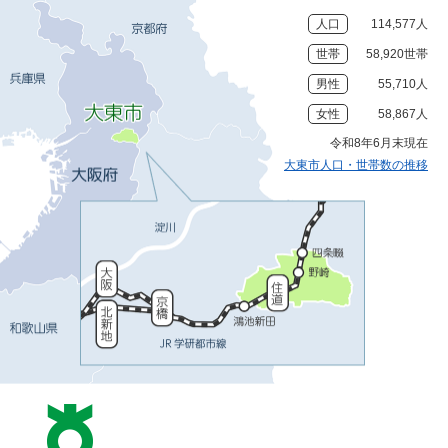
人口
114,577人
世帯
58,920世帯
男性
55,710人
女性
58,867人
令和8年6月末現在
大東市人口・世帯数の推移