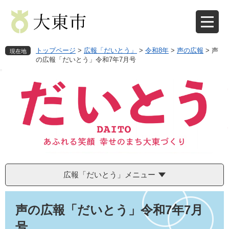
ペ
メ
ー
ニ
ジ
ュ
の
ー
先
を
トップページ
>
広報「だいとう」
>
令和8年
>
声の広報
>
声
現在地
頭
飛
の広報「だいとう」令和7年7月号
で
ば
す
し
。
て
本
文
へ
広報「だいとう」メニュー
本
文
声の広報「だいとう」令和7年7月
号