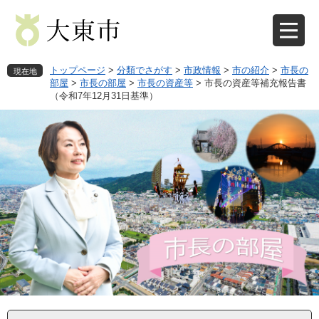
ペ
メ
ー
ニ
ジ
ュ
の
ー
先
を
トップページ
>
分類でさがす
>
市政情報
>
市の紹介
>
市長の
現在地
頭
飛
部屋
>
市長の部屋
>
市長の資産等
>
市長の資産等補充報告書
（令和7年12月31日基準）
で
ば
す
し
。
て
本
文
へ