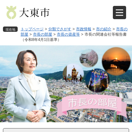
ペ
メ
ー
ニ
ジ
ュ
の
ー
先
を
トップページ
>
分類でさがす
>
市政情報
>
市の紹介
>
市長の
現在地
頭
飛
部屋
>
市長の部屋
>
市長の資産等
>
市長の関連会社等報告書
（令和8年4月1日基準）
で
ば
す
し
。
て
本
文
へ