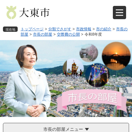
ペ
メ
ー
ニ
ジ
ュ
の
ー
先
を
トップページ
>
分類でさがす
>
市政情報
>
市の紹介
>
市長の
現在地
頭
飛
部屋
>
市長の部屋
>
交際費の公開
>
令和8年度
で
ば
す
し
。
て
本
文
へ
市長の部屋メニュー