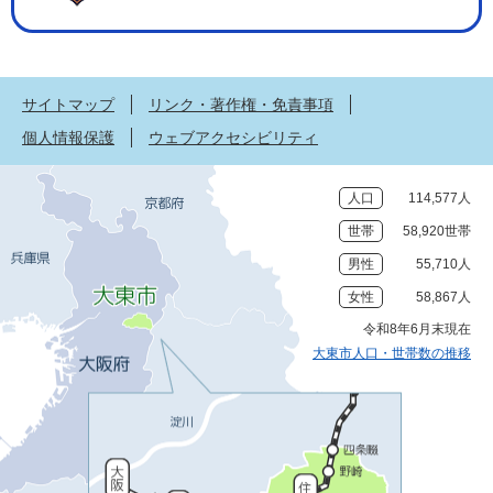
サイトマップ
リンク・著作権・免責事項
個人情報保護
ウェブアクセシビリティ
人口
114,577人
世帯
58,920世帯
男性
55,710人
女性
58,867人
令和8年6月末現在
大東市人口・世帯数の推移