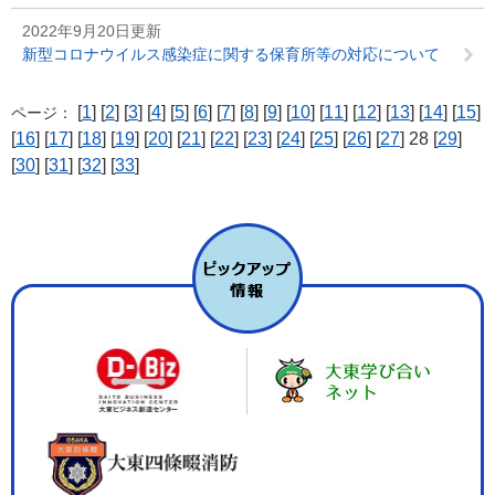
2022年9月20日更新
新型コロナウイルス感染症に関する保育所等の対応について
[
1
] [
2
] [
3
] [
4
] [
5
] [
6
] [
7
] [
8
] [
9
] [
10
] [
11
] [
12
] [
13
] [
14
] [
15
]
ページ：
[
16
] [
17
] [
18
] [
19
] [
20
] [
21
] [
22
] [
23
] [
24
] [
25
] [
26
] [
27
] 28 [
29
]
[
30
] [
31
] [
32
] [
33
]