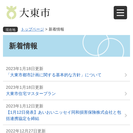
ペ
メ
ー
ニ
ジ
ュ
の
ー
先
を
トップページ
>
新着情報
現在地
頭
飛
本
で
ば
文
新着情報
す
し
。
て
本
文
2023年1月18日更新
へ
「大東市都市計画に関する基本的な方針」について
2023年1月18日更新
大東市住宅マスタープラン
2023年1月12日更新
【1月12日発表】あいおいニッセイ同和損害保険株式会社と包
括連携協定を締結
2022年12月27日更新