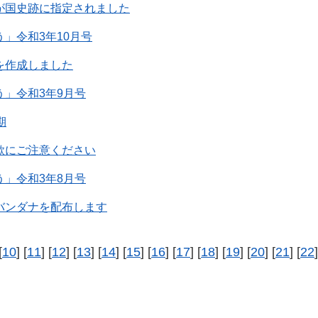
が国史跡に指定されました
」令和3年10月号
を作成しました
う」令和3年9月号
期
欺にご注意ください
う」令和3年8月号
バンダナを配布します
[
10
] [
11
] [
12
] [
13
] [
14
] [
15
] [
16
] [
17
] [
18
] [
19
] [
20
] [
21
] [
22
]