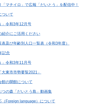
リ「マチイロ」で広報「だいとう」を配信中！
について
」令和3年12月号
の紹介にご活用ください
覧表及び年齢別人口一覧表（令和3年度）
年記念
」令和3年11月号
大東市市勢要覧2021」
会館の開館について
ぶつの森「だいとう島」動画集
oreign language）について