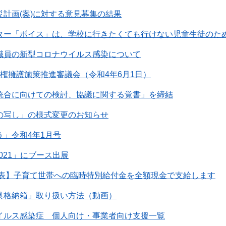
災計画(案)に対する意見募集の結果
ター「ボイス」は、学校に行きたくても行けない児童生徒のた
職員の新型コロナウイルス感染について
権擁護施策推進審議会（令和4年6月1日）
統合に向けての検討、協議に関する覚書」を締結
の写し」の様式変更のお知らせ
う」令和4年1月号
2021」にブース出展
日発表】子育て世帯への臨時特別給付金を全額現金で支給します
具格納箱」取り扱い方法（動画）
イルス感染症 個人向け・事業者向け支援一覧