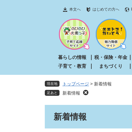
ペ
メ
本文へ
はじめての方へ
ー
ニ
ジ
ュ
の
ー
先
を
頭
飛
で
ば
す
し
暮らしの情報
税・保険・年金
。
て
子育て・教育
まちづくり
本
文
へ
トップページ
>
新着情報
現在地
新着情報
本
新着情報
文