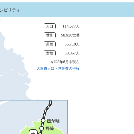
シビリティ
人口
114,577人
世帯
58,920世帯
男性
55,710人
女性
58,867人
令和8年6月末現在
大東市人口・世帯数の推移