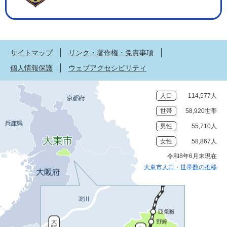
サイトマップ
リンク・著作権・免責事項
個人情報保護
ウェブアクセシビリティ
人口
114,577人
世帯
58,920世帯
男性
55,710人
女性
58,867人
令和8年6月末現在
大東市人口・世帯数の推移