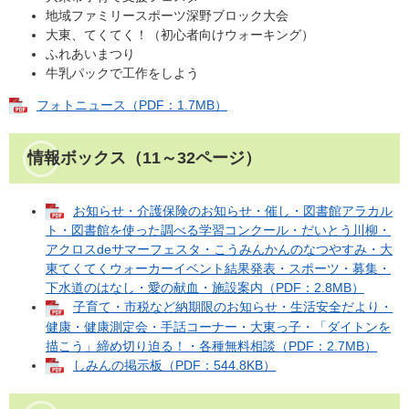
地域ファミリースポーツ深野ブロック大会
大東、てくてく！（初心者向けウォーキング）
ふれあいまつり
牛乳パックで工作をしよう
フォトニュース（PDF：1.7MB）
情報ボックス（11～32ページ）
お知らせ・介護保険のお知らせ・催し・図書館アラカル
ト・図書館を使った調べる学習コンクール・だいとう川柳・
アクロスdeサマーフェスタ・こうみんかんのなつやすみ・大
東てくてくウォーカーイベント結果発表・スポーツ・募集・
下水道のはなし・愛の献血・施設案内（PDF：2.8MB）
子育て・市税など納期限のお知らせ・生活安全だより・
健康・健康測定会・手話コーナー・大東っ子・「ダイトンを
描こう」締め切り迫る！・各種無料相談（PDF：2.7MB）
しみんの掲示板（PDF：544.8KB）