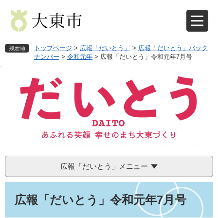
ペ
メ
ー
ニ
ジ
ュ
の
ー
先
を
トップページ
>
広報「だいとう」
>
広報「だいとう」バック
現在地
頭
飛
ナンバー
>
令和元年
>
広報「だいとう」令和元年7月号
で
ば
す
し
。
て
本
文
へ
広報「だいとう」メニュー
本
文
広報「だいとう」令和元年7月号