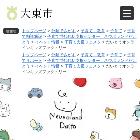
ペ
メ
ー
ニ
ジ
ュ
の
ー
先
を
トップページ
>
分類でさがす
>
子育て・教育
>
子育て
>
子育
現在地
頭
飛
て相談施設
>
子育て世代包括支援センター ネウボランドだい
とう
>
イベント情報
>
子育て支援フェスタ
>
だいとうオンラ
で
ば
インキッズファクトリー
す
し
トップページ
>
分類でさがす
>
子育て・教育
>
子育て
>
子育
。
て
てサポート
>
子育て世代包括支援センター ネウボランドだい
本
とう
>
イベント情報
>
子育て支援フェスタ
>
だいとうオンラ
文
インキッズファクトリー
へ