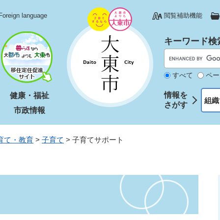
Foreign language
閲覧補助機能
キーワード検
すべて
ペー
情報を
健康・福祉
組織
さがす
市政情報
育て・教育
>
子育て
>
子育てサポート