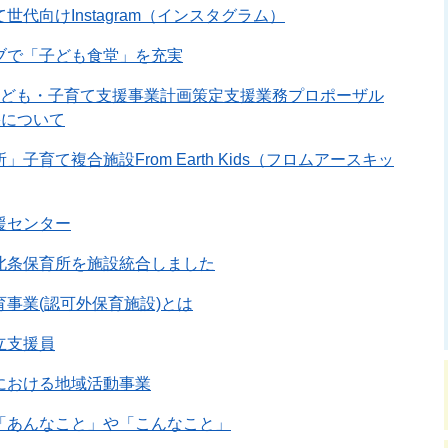
世代向けInstagram（インスタグラム）
ブで「子ども食堂」を充実
子ども・子育て支援事業計画策定支援業務プロポーザル
果について
子育て複合施設From Earth Kids（フロムアースキッ
援センター
北条保育所を施設統合しました
事業(認可外保育施設)とは
立支援員
における地域活動事業
「あんなこと」や「こんなこと」