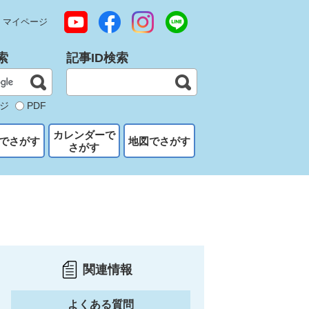
マイページ
索
記事ID検索
ジ
PDF
カレンダーで
でさがす
地図でさがす
さがす
関連情報
よくある質問