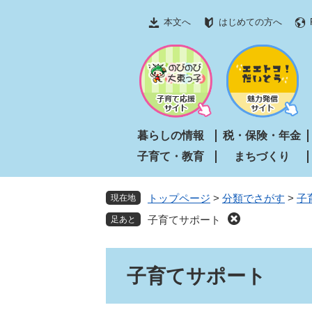
ペ
メ
本文へ
はじめての方へ
ー
ニ
ジ
ュ
の
ー
先
を
頭
飛
で
ば
す
し
暮らしの情報
税・保険・年金
。
て
子育て・教育
まちづくり
本
文
へ
トップページ
>
分類でさがす
>
子
現在地
子育てサポート
本
子育てサポート
文