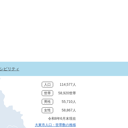
シビリティ
人口
114,577人
世帯
58,920世帯
男性
55,710人
女性
58,867人
令和8年6月末現在
大東市人口・世帯数の推移