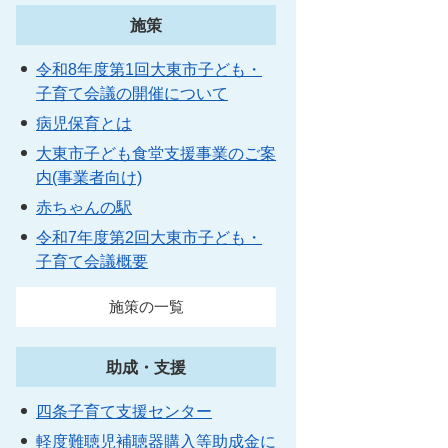
施策
令和8年度第1回大東市子ども・
子育て会議の開催について
病児保育とは
大東市子ども食堂支援事業のご案
内(事業者向け)
赤ちゃんの駅
令和7年度第2回大東市子ども・
子育て会議概要
施策の一覧
助成・支援
四条子育て支援センター
軽度難聴児補聴器購入等助成金に