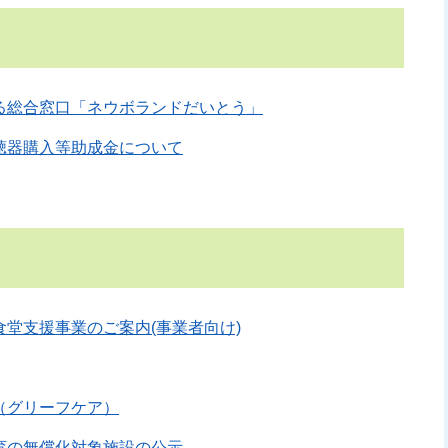
る総合窓口「ネウボランドだいとう」
聴器購入等助成金について
食堂支援事業のご案内(事業者向け)
（グリーフケア）
育の無償化対象施設の公示