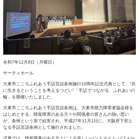
令和7年12月8日（月曜日）
サーティホール
大東市こころふれあう手話言語条例施行10周年記念式典​として、"共
に生きるということを考えるつどい”「手話でつながる ふれあいの
輪」を開催いたしました。
大東市こころふれあう手話言語条例は、大東市聴力障害者協会様を
はじめとする、聴覚障害のある方々や関係者の皆さんの熱い思い
が、条例という形で結実され、平成27年11月1日に、大阪府下初と
なる手話言語条例として施行されました。
式典では、聴覚障害のある方々による楽しいパントマイム パフォー