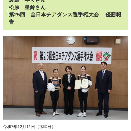
渡邊 寧々さん
松原 星鈴さん
第25回 全日本チアダンス選手権大会 優勝報
告
令和7年12月11日（木曜日）