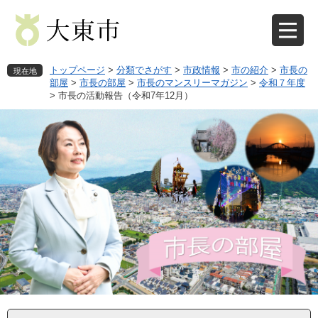
ペ
メ
ー
ニ
ジ
ュ
の
ー
先
を
トップページ
>
分類でさがす
>
市政情報
>
市の紹介
>
市長の
現在地
頭
飛
部屋
>
市長の部屋
>
市長のマンスリーマガジン
>
令和７年度
>
市長の活動報告（令和7年12月）
で
ば
す
し
。
て
本
文
へ