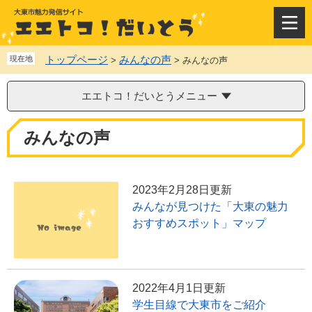
ペ
メ
ー
ニ
メ
ジ
ュ
ニ
の
ー
ュ
トップページ
みんなの声
現在地
>
>
みんなの声
先
を
ー
頭
飛
で
ば
エエトコ！だいとうメニュー
す
し
。
て
本
みんなの声
本
文
文
へ
2023年2月28日更新
みんなが見つけた「大東の魅力
おすすめスポット」マップ
2022年4月1日更新
学生目線で大東市をご紹介