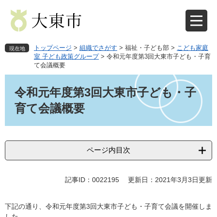
ペ
メ
ー
ニ
ジ
ュ
の
ー
先
を
トップページ
>
組織でさがす
>
福祉・子ども部
>
こども家庭
現在地
頭
飛
室 子ども政策グループ
>
令和元年度第3回大東市子ども・子育
て会議概要
で
ば
す
し
本
。
て
文
令和元年度第3回大東市子ども・子
本
育て会議概要
文
へ
ページ内目次
記事ID：0022195
更新日：2021年3月3日更新
下記の通り、令和元年度第3回大東市子ども・子育て会議を開催しま
した。