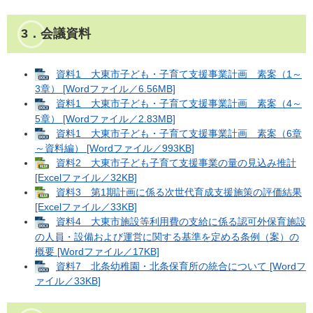
3．会議資料
資料1 大東市子ども・子育て支援事業計画 素案（1～
3章） [Wordファイル／6.56MB]
資料1 大東市子ども・子育て支援事業計画 素案（4～
5章） [Wordファイル／2.83MB]
資料1 大東市子ども・子育て支援事業計画 素案（6章
～資料編） [Wordファイル／993KB]
資料2 大東市子ども子育て支援事業の量の見込み推計
[Excelファイル／32KB]
資料3 第1期計画に係る次世代育成支援施策の評価結果
[Excelファイル／33KB]
資料4 大東市施設等利用費の支給に係る認可外保育施設
の人員・設備および運営に関する基準を定める条例（案）の
概要 [Wordファイル／17KB]
資料7 北条幼稚園・北条保育所の統合について [Wordフ
ァイル／33KB]