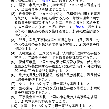
掲げる職に応じ、
当該各号
に定めるものとする。
(1)
理事 市長の指示する特命事項について総合調整を行
い、当該特命事項を処理すること。
(2)
危機管理監 上司の命を受け、危機管理に関する事務
を統括し、当該事務を処理するため、危機管理室に属す
る職員を指揮監督するとともに、事態に照らし緊急を要
すると認めるときは、市長に代わって、
第2条
に規定する
部等の下位組織の職員を指揮監督し、所要の総合調整を
行うこと。
(3)
部長、室長
(工事検査室の室長を除く。)
及び課長 お
のおの上司の命を受け所管事項を掌理し、所属職員を指
揮監督すること。
(4)
人権政策監 上司の命を受け人権施策に関する事務を
掌理し、当該事務を担当する職員を指揮監督すること。
(5)
保健医療監 上司の命を受け医療及び保健に係る総合
企画及び調整に関する事務並びに医師法
(昭和23年法律第
201号)
に定める業務を掌理すること。
(6)
総括次長及び課長補佐 総括次長は部長を、課長補佐
は課長を補佐すること。
(7)
次長 上司の命を受け担当事務を掌理すること。
(8)
室の課長 上司の命を受け担当事務を掌理し、所属職
員を指揮監督すること。
(9)
工事検査室の室長 上司の命を受け担当事務を掌理
し、所属職員を指揮監督すること。
(10)
参事 上司の命を受け担当事務を掌理すること。