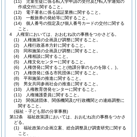
(11)
児童生徒に係る転入学申請の受付及び転入学通知の
作成交付に関すること。
(12)
電子署名に係る認証業務に関すること。
(13)
一般旅券の発給等に関すること。
(14)
個人番号の指定及び個人番号カードの交付に関する
こと。
4
人権室においては、おおむね次の事務をつかさどる。
(1)
人権施策の企画及び調整に関すること。
(2)
人権行政基本方針に関すること。
(3)
同和施策の企画及び調整に関すること。
(4)
人権相談に関すること。
(5)
人権文化センターに関すること。
(6)
人権啓発に関すること
(他課分掌のものを除く。)
。
(7)
人権啓発に係る市民団体に関すること。
(8)
平和施策の推進に関すること。
(9)
男女共同参画社会の推進に関すること。
(10)
人権教育啓発センターに関すること。
(11)
人権擁護委員に関すること。
(12)
関係諸団体、関係機関及び行政機関との連絡調整に
関すること。
(福祉・子ども部の分掌事務)
第12条
福祉政策課においては、おおむね次の事務をつかさ
どる。
(1)
福祉政策の企画立案、総合調整及び調査研究に関する
こと。