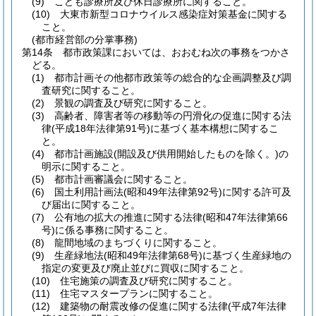
(9)
こども診療所及び休日診療所に関すること。
(10)
大東市新型コロナウイルス感染症対策基金に関する
こと。
(都市経営部の分掌事務)
第14条
都市政策課においては、おおむね次の事務をつかさ
どる。
(1)
都市計画その他都市政策等の総合的な企画調整及び調
査研究に関すること。
(2)
景観の調査及び研究に関すること。
(3)
高齢者、障害者等の移動等の円滑化の促進に関する法
律
(平成18年法律第91号)
に基づく基本構想に関するこ
と。
(4)
都市計画施設
(開設及び供用開始したものを除く。)
の
明示に関すること。
(5)
都市計画審議会に関すること。
(6)
国土利用計画法
(昭和49年法律第92号)
に関する許可及
び届出に関すること。
(7)
公有地の拡大の推進に関する法律
(昭和47年法律第66
号)
に係る事務に関すること。
(8)
龍間地域のまちづくりに関すること。
(9)
生産緑地法
(昭和49年法律第68号)
に基づく生産緑地の
指定の変更及び廃止並びに買収に関すること。
(10)
住宅施策の調査及び研究に関すること。
(11)
住宅マスタープランに関すること。
(12)
建築物の耐震改修の促進に関する法律
(平成7年法律