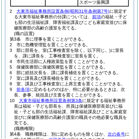
スポーツ振興課
2
大東市福祉事務所設置条例
(昭和31年条例第7号)
に規定す
る大東市福祉事務所の分課については、
前項
の福祉・子ど
も部の生活福祉課、障害福祉課及びこども家庭室並びに保
健医療部の高齢介護室を充てる。
(職の設置)
第3条
市に理事を置くことができる。
2
市に危機管理監を置くことができる。
3
部に部長を、室
(工事検査室を除く。以下同じ。)
に室長
を、課に課長を、工事検査室に室長を置く。
4
市民生活部に人権政策監を置くことができる。
5
保健医療部に保健医療監を置くことができる。
6
部に総括次長を、課に課長補佐を置くことができる。
7
室に課長及び課長補佐を置くことができる。
8
室、課及び工事検査室に上席主査を置くことができる。
9
前各項
に定めるもののほか、特に必要があるときは、次
長、参事、統括及び主査を置くことができる。
10
大東市福祉事務所設置条例第3条
に規定する福祉事務所
長は福祉・子ども部長を、所員は保健医療部長並びに福
祉・子ども部の生活福祉課、障害福祉課及びこども家庭室
並びに保健医療部の高齢介護室の職員その他必要な職員を
充てる。
(職務権限)
第4条
職務権限は、別に定めるものを除くほか、
次の各号
に