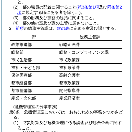
と。
(2)
部の職員の配置に関すること
(
第3条第1項
及び
同条第2
項
に規定する職にある者を除く。)
。
(3)
部の財務及び庶務の総括に関すること。
(4)
部の他の室及び課の主管に属さないこと。
2
前項
の総務主管課は、
次の表
に定める室及び課とする。
部
総務主管課
政策推進部
戦略企画課
総務部
総務・コンプライアンス課
市民生活部
市民政策課
福祉・子ども部
福祉政策課
保健医療部
高齢介護室
都市経営部
都市政策課
都市整備部
開発指導課
産業・文化部
産業経済室
(危機管理室の分掌事務)
第8条
危機管理室においては、おおむね次の事務をつかさど
る。
(1)
防災対策及び危機管理に係る調査及び総合企画に関す
ること。