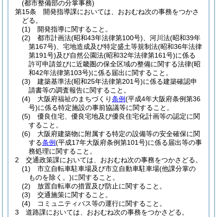
(都市整備部の分掌事務)
第15条
開発指導課においては、おおむね次の事務をつかさ
どる。
(1)
開発指導に関すること。
(2)
都市計画法
(昭和43年法律第100号)
、河川法
(昭和39年
第167号)
、宅地造成及び特定盛土等規制法
(昭和36年法律
第191号)
及び自然公園法
(昭和32年法律第161号)
に係る
許可申請並びに近畿圏の保全区域の整備に関する法律
(昭
和42年法律第103号)
に係る届出に関すること。
(3)
建築基準法
(昭和25年法律第201号)
に係る建築確認申
請書等の調査報告に関すること。
(4)
大阪府福祉のまちづくり
条例
(平成4年大阪府条例第36
号)
に係る特定施設の事前協議等に関すること。
(5)
優良住宅、優良宅地及び優良住宅化計画等の認定に関
すること。
(6)
大阪府建築物に附属する特定の設備等の安全確保に関
する
条例
(平成17年大阪府条例第101号)
に係る届出等の事
務処理に関すること。
2
交通政策課においては、おおむね次の事務をつかさどる。
(1)
市立自転車駐車場及び市立自動車駐車場
(他課分掌の
ものを除く。)
に関すること。
(2)
放置自転車の措置及び防止に関すること。
(3)
交通施策に関すること。
(4)
コミュニティバス等の運行に関すること。
3
道路課においては、おおむね次の事務をつかさどる。