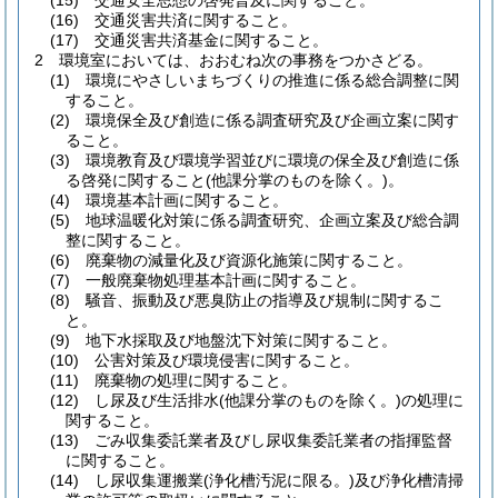
(15)
交通安全思想の啓発普及に関すること。
(16)
交通災害共済に関すること。
(17)
交通災害共済基金に関すること。
2
環境室においては、おおむね次の事務をつかさどる。
(1)
環境にやさしいまちづくりの推進に係る総合調整に関
すること。
(2)
環境保全及び創造に係る調査研究及び企画立案に関す
ること。
(3)
環境教育及び環境学習並びに環境の保全及び創造に係
る啓発に関すること
(他課分掌のものを除く。)
。
(4)
環境基本計画に関すること。
(5)
地球温暖化対策に係る調査研究、企画立案及び総合調
整に関すること。
(6)
廃棄物の減量化及び資源化施策に関すること。
(7)
一般廃棄物処理基本計画に関すること。
(8)
騒音、振動及び悪臭防止の指導及び規制に関するこ
と。
(9)
地下水採取及び地盤沈下対策に関すること。
(10)
公害対策及び環境侵害に関すること。
(11)
廃棄物の処理に関すること。
(12)
し尿及び生活排水
(他課分掌のものを除く。)
の処理に
関すること。
(13)
ごみ収集委託業者及びし尿収集委託業者の指揮監督
に関すること。
(14)
し尿収集運搬業
(浄化槽汚泥に限る。)
及び浄化槽清掃