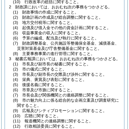
(10)
行政改革の総括に関すること。
2
財政課においては、おおむね次の事務をつかさどる。
(1)
財政事情の作成に関すること。
(2)
財政計画の作成及び総合調整に関すること。
(3)
地方交付税等に関すること。
(4)
起債及び借入金その他の資金計画に関すること。
(5)
収益事業金の収入に関すること。
(6)
予算の編成、配当及び執行に関すること。
(7)
財政調整基金、公共施設等整備保全基金、減債基金、
災害対策基金及び庁舎整備基金に関すること。
(8)
主要事務事業の進行管理に関すること。
3
秘書広報課においては、おおむね次の事務をつかさどる。
(1)
市長及び副市長の秘書に関すること。
(2)
市の儀式に関すること。
(3)
市長及び副市長の交際及び渉外に関すること。
(4)
栄典、褒賞及び表彰に関すること。
(5)
後援名義に関すること。
(6)
市章及び市旗に関すること。
(7)
市長会及び関係機関との連絡調整に関すること。
(8)
市の魅力向上に係る総合的な企画立案及び調査研究に
関すること。
(9)
広報及びシティプロモーションに関すること。
(10)
広聴に関すること。
(11)
報道機関との連絡調整に関すること。
(12)
行政相談委員に関すること。