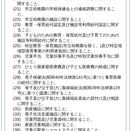
関すること。
(21)
市立幼稚園の学校保健会との連絡調整に関するこ
と。
(22)
市立幼稚園の施設に関すること。
(23)
教育・保育給付認定及び施設等利用給付認定に関す
ること。
(24)
子どものための教育・保育給付及び子育てのための
施設等利用給付に関すること。
(25)
特定教育・保育施設
(市立幼稚園を除く。)
及び特定地
域型保育事業の利用者負担に関すること。
(26)
児童手当、児童扶養手当及び特別児童扶養手当に関
すること。
(27)
ひとり親家庭医療費及び子ども医療費の助成に関す
ること。
(28)
母子保健法
(昭和40年法律第141号)
に基づく養育医療
の給付に関すること。
(29)
母子及び父子並びに寡婦福祉法
(昭和39年法律第129
号)
に基づく援護に関すること。
(30)
母子及び父子並びに寡婦福祉資金の貸付け及び相談
に関すること。
(31)
助産施設に関すること。
(32)
母子生活支援施設に関すること。
(33)
児童問題及び児童虐待に関すること。
(34)
家庭児童相談に関すること。
(35)
児童の緊急ショートステイに関すること。