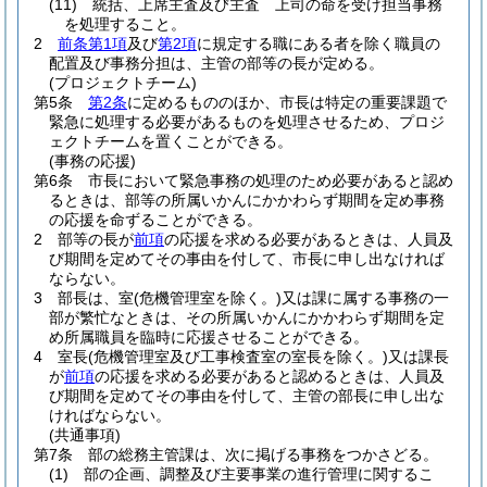
(11)
統括、上席主査及び主査 上司の命を受け担当事務
を処理すること。
2
前条第1項
及び
第2項
に規定する職にある者を除く職員の
配置及び事務分担は、主管の部等の長が定める。
(プロジェクトチーム)
第5条
第2条
に定めるもののほか、市長は特定の重要課題で
緊急に処理する必要があるものを処理させるため、プロジ
ェクトチームを置くことができる。
(事務の応援)
第6条
市長において緊急事務の処理のため必要があると認め
るときは、部等の所属いかんにかかわらず期間を定め事務
の応援を命ずることができる。
2
部等の長が
前項
の応援を求める必要があるときは、人員及
び期間を定めてその事由を付して、市長に申し出なければ
ならない。
3
部長は、室
(危機管理室を除く。)
又は課に属する事務の一
部が繁忙なときは、その所属いかんにかかわらず期間を定
め所属職員を臨時に応援させることができる。
4
室長
(危機管理室及び工事検査室の室長を除く。)
又は課長
が
前項
の応援を求める必要があると認めるときは、人員及
び期間を定めてその事由を付して、主管の部長に申し出な
ければならない。
(共通事項)
第7条
部の総務主管課は、次に掲げる事務をつかさどる。
(1)
部の企画、調整及び主要事業の進行管理に関するこ