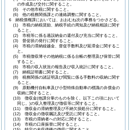
の作成及び交付に関すること。
(5)
その他市税に関すること。
(6)
他の税務関係課との連絡調整に関すること。
6
納税債権課においては、おおむね次の事務をつかさどる。
(1)
市税の納税奨励、納税手続の周知及び納税相談に関す
ること。
(2)
市税等に係る過誤納金の還付及び充当に関すること。
(3)
督促状の発行に関すること。
(4)
市税の滞納繰越金、督促手数料及び延滞金に関するこ
と。
(5)
市税徴収簿その他納税に係る台帳の整理及び保管に関
すること。
(6)
市税の収入状況の報告及び収入統計に関すること。
(7)
納税証明書に関すること。
(8)
税務関係の諸証明及び閲覧に係る手数料の収納に関す
ること。
(9)
原動機付自転車及び小型特殊自動車の標識の弁償金の
収納に関すること。
(10)
徴収金
(他課分掌のものを除く。以下この項において
同じ。)
の収入整理及び徴収等に関すること。
(11)
徴収金の滞納整理及び不納欠損処分に関すること。
(12)
徴収金の徴収嘱託及び受託に関すること。
(13)
市税の滞納者への対応に関すること。
(14)
市税の口座振替に関すること。
(15)
特定の未収債権の徴収に関すること。