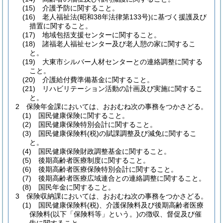
(15)
介護予防に関すること。
(16)
老人福祉法
(昭和38年法律第133号)
に基づく援護及び
措置に関すること。
(17)
地域包括支援センターに関すること。
(18)
諸福老人福祉センター及び老人憩の家に関するこ
と。
(19)
大東市シルバー人材センターとの連絡調整に関する
こと。
(20)
介護給付費準備基金に関すること。
(21)
リハビリテーション活動の計画及び実施に関するこ
と。
2
保険年金課においては、おおむね次の事務をつかさどる。
(1)
国民健康保険に関すること。
(2)
国民健康保険特別会計に関すること。
(3)
国民健康保険料
(税)
の賦課調整及び減免に関するこ
と。
(4)
国民健康保険財政調整基金に関すること。
(5)
後期高齢者医療制度に関すること。
(6)
後期高齢者医療保険特別会計に関すること。
(7)
後期高齢者医療広域連合との連絡調整に関すること。
(8)
国民年金に関すること。
3
保険収納課においては、おおむね次の事務をつかさどる。
(1)
国民健康保険料
(税)
、介護保険料及び後期高齢者医療
保険料
(以下「保険料等」という。)
の徴収、督促及び催