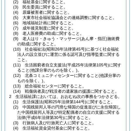
(2)
福祉基金に関すること。
(3)
民生委員に関すること。
(4)
原爆被害者に関すること。
(5)
大東市社会福祉協議会との連絡調整に関すること。
(6)
地域福祉計画に関すること。
(7)
成年後見制度に関すること。
(8)
老人医療費の助成に関すること。
(9)
老人はり・きゅう・マッサージ
(あん摩・指圧)
施術費
の助成に関すること。
(10)
社会福祉法
(昭和26年法律第45号)
に基づく社会福祉
法人の設立並びに運営に係る認可及び指導監査に関する
こと。
(11)
生活困窮者自立支援法
(平成25年法律第105号)
に関す
ること
(他課分掌のものを除く。)
。
(12)
北条コミュニティセンターに関すること
(他課分掌の
ものを除く。)
。
(13)
総合福祉センターに関すること。
(14)
戦傷病者及び戦没者の遺家族の援護に関すること。
2
生活福祉課においては、おおむね次の事務をつかさどる。
(1)
生活保護法
(昭和25年法律第144号)
に関すること。
(2)
中国残留邦人等の円滑な帰国の促進並びに永住帰国し
た中国残留邦人等及び特定配偶者の自立の支援に関する
法律
(平成6年法律第30号)
に関すること。
(3)
行旅病人及び行旅死亡人に関すること。
(4)
生活福祉資金貸付基金に関すること。