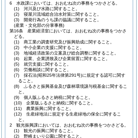
6
水政課においては、おおむね次の事務をつかさどる。
(1)
河川及び水路に関すること。
(2)
寝屋川流域総合治水対策に関すること。
(3)
開発行為のうち課の協議に関すること。
(産業・文化部の分掌事務)
第16条
産業経済室においては、おおむね次の事務をつかさ
どる。
(1)
商工業の調査研究及び振興助成に関すること。
(2)
中小企業の支援に関すること。
(3)
地域経済政策の立案及び総合調整に関すること。
(4)
起業、企業誘致及び企業留置に関すること。
(5)
就労支援に関すること。
(6)
労働相談に関すること。
(7)
採石法
(昭和25年法律第291号)
に規定する認可に関す
ること。
(8)
ふるさと振興基金及び森林環境譲与税基金に関するこ
と。
(9)
個人版ふるさと納税に関すること。
(10)
企業版ふるさと納税に関すること。
(11)
農業振興に関すること。
(12)
生産緑地法に規定する生産緑地の保全に関するこ
と。
2
観光振興課においては、おおむね次の事務をつかさどる。
(1)
観光の振興に関すること。
(2)
野崎まいり公園に関すること。