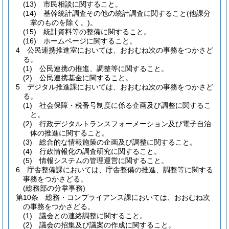
(13)
市民相談に関すること。
(14)
基幹統計調査その他の統計調査に関すること
(他課分
掌のものを除く。)
。
(15)
統計資料等の整備に関すること。
(16)
ホームページに関すること。
4
公民連携推進室においては、おおむね次の事務をつかさど
る。
(1)
公民連携の推進、調整等に関すること。
(2)
公民連携基金に関すること。
5
デジタル推進課においては、おおむね次の事務をつかさど
る。
(1)
社会保障・税番号制度に係る企画及び調整に関するこ
と。
(2)
行政デジタルトランスフォーメーション及び電子自治
体の推進に関すること。
(3)
総合的な情報施策の企画及び調整に関すること。
(4)
行政情報化の調査研究に関すること。
(5)
情報システムの管理運営に関すること。
6
庁舎整備課においては、庁舎整備の推進、調整等に関する
事務をつかさどる。
(総務部の分掌事務)
第10条
総務・コンプライアンス課においては、おおむね次
の事務をつかさどる。
(1)
議会との連絡調整に関すること。
(2)
議会の招集及び議案の作成に関すること。