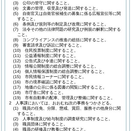
(3)
公印の管守に関すること。
(4)
文書の管理、収受及び発送に関すること。
(5)
自衛官又は自衛官候補生の募集に係る広報宣伝等に関
すること。
(6)
条例及び規則等の制定及び改廃に関すること。
(7)
法令その他の法律問題の研究及び例規の解釈に関する
こと。
(8)
コンプライアンスの推進の総括に関すること。
(9)
審査請求及び訴訟に関すること。
(10)
住民投票制度に関すること。
(11)
公益通報制度に関すること。
(12)
公告式及び令達に関すること。
(13)
情報公開制度の総合調整に関すること。
(14)
個人情報保護制度の総合調整に関すること。
(15)
市民情報コーナーに関すること。
(16)
市の境界確認に関すること。
(17)
地価の公示に係る図書の閲覧に関すること。
(18)
市庁舎に関すること。
(19)
市有自動車の配車、管理及び整備に関すること。
2
人事課においては、おおむね次の事務をつかさどる。
(1)
職員の任免、分限、懲戒、賞罰、服務その他身分に関
すること。
(2)
人事制度及び給与制度の調査研究に関すること。
(3)
職員団体に関すること。
(4)
職員の研修及び教養に関すること。