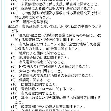
(16)
未収債権の徴収に係る支援、助言等に関すること。
(17)
訴訟等による債権回収の方針決定に関すること。
(18)
その他債権の管理及び徴収に係る調査研究又は総合
的な調整に関すること。
(市民生活部の分掌事務)
第11条
市民政策課においては、おおむね次の事務をつかさ
どる。
(1)
住民自治
(全世代地域市民会議に係るものを除く。)
に
関する調査研究及び企画立案に関すること。
(2)
市民協働及びコミュニティ施策
(全世代地域市民会議
に係るものを除く。)
の推進に関すること。
(3)
地縁による団体に関すること。
(4)
地域集会所の助成に関すること。
(5)
市民憲章の推進に関すること。
(6)
NPO法人及び市民団体との連携に関すること。
(7)
大学との連携に関すること。
(8)
消費生活の改善及び消費者の保護に関すること。
(9)
保護司に関すること。
(10)
防犯対策に関すること。
(11)
青色防犯パトロールに関すること。
(12)
市民会館に関すること。
(13)
墓地、納骨堂及び火葬場の経営の許認可等に関する
こと。
(14)
飯盛霊園組合との連絡調整に関すること。