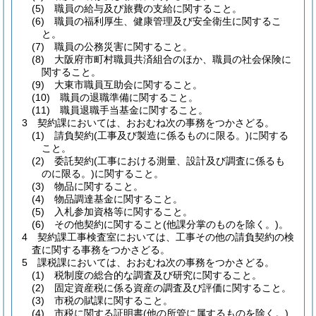
(5)
職員の給与及び旅費の支給に関すること。
(6)
職員の福利厚生、健康管理及び安全衛生に関するこ
と。
(7)
職員の公務災害に関すること。
(8)
大阪府市町村職員共済組合のほか、職員の社会保険に
関すること。
(9)
大東市職員互助会に関すること。
(10)
職員の退職準備に関すること。
(11)
職員退職手当基金に関すること。
3
契約課においては、おおむね次の事務をつかさどる。
(1)
請負契約
(工事及び製造に係るものに限る。)
に関する
こと。
(2)
委託契約
(工事における測量、設計及び調査に係るも
のに限る。)
に関すること。
(3)
物品に関すること。
(4)
物品調達基金に関すること。
(5)
入札参加資格等に関すること。
(6)
その他契約に関すること
(他課分掌のものを除く。)
。
4
契約課工事検査室においては、工事その他の請負契約の検
査に関する事務をつかさどる。
5
課税課においては、おおむね次の事務をつかさどる。
(1)
税制度の総合的な調査及び研究に関すること。
(2)
固定資産税に係る資産の調査及び評価に関すること。
(3)
市税の賦課に関すること。
(4)
市税に関する証明書
(他の所管に属するものを除く。)