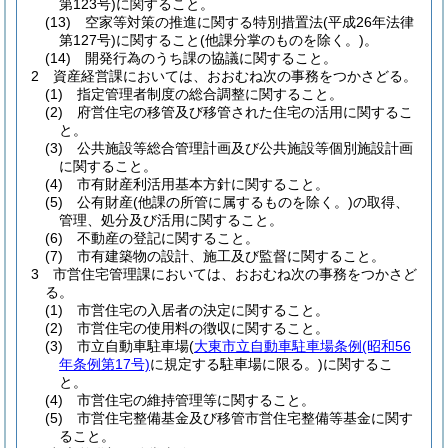
第123号)
に関すること。
(13)
空家等対策の推進に関する特別措置法
(平成26年法律
第127号)
に関すること
(他課分掌のものを除く。)
。
(14)
開発行為のうち課の協議に関すること。
2
資産経営課においては、おおむね次の事務をつかさどる。
(1)
指定管理者制度の総合調整に関すること。
(2)
府営住宅の移管及び移管された住宅の活用に関するこ
と。
(3)
公共施設等総合管理計画及び公共施設等個別施設計画
に関すること。
(4)
市有財産利活用基本方針に関すること。
(5)
公有財産
(他課の所管に属するものを除く。)
の取得、
管理、処分及び活用に関すること。
(6)
不動産の登記に関すること。
(7)
市有建築物の設計、施工及び監督に関すること。
3
市営住宅管理課においては、おおむね次の事務をつかさど
る。
(1)
市営住宅の入居者の決定に関すること。
(2)
市営住宅の使用料の徴収に関すること。
(3)
市立自動車駐車場
(
大東市立自動車駐車場条例
(昭和56
年条例第17号)
に規定する駐車場に限る。)
に関するこ
と。
(4)
市営住宅の維持管理等に関すること。
(5)
市営住宅整備基金及び移管市営住宅整備等基金に関す
ること。