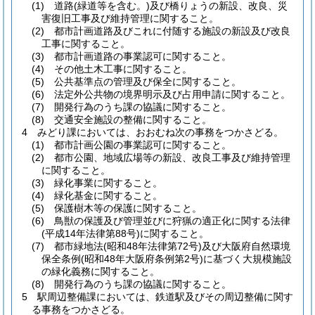
(1)
道路
(緑道等を含む。)
及び橋りょうの新設、改良、災
害復旧工事及び維持管理に関すること。
(2)
都市計画道路及びこれに付随する施設の新設及び改良
工事に関すること。
(3)
都市計画道路の事業認可に関すること。
(4)
その他土木工事に関すること。
(5)
公共基準点の管理及び保全に関すること。
(6)
法定外公共物の境界明示及び占用申請に関すること。
(7)
開発行為のうち課の協議に関すること。
(8)
交通安全施設の整備に関すること。
4
みどり課においては、おおむね次の事務をつかさどる。
(1)
都市計画公園の事業認可に関すること。
(2)
都市公園、地域広場等の新設、改良工事及び維持管理
に関すること。
(3)
緑化事業に関すること。
(4)
緑化基金に関すること。
(5)
保護樹木等の保護に関すること。
(6)
鳥獣の保護及び管理並びに狩猟の適正化に関する法律
(平成14年法律第88号)
に関すること。
(7)
都市緑地法
(昭和48年法律第72号)
及び大阪府自然環境
保全条例
(昭和48年大阪府条例第2号)
に基づく大規模施設
の緑化義務に関すること。
(8)
開発行為のうち課の協議に関すること。
5
駅周辺整備課においては、鉄道駅及びその周辺整備に関す
る事務をつかさどる。