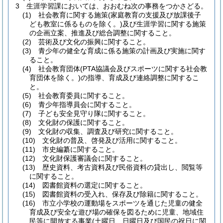
3
生涯学習課においては、おおむね次の事務をつかさどる。
(1)
社会教育に関する施策
(家庭教育の支援及び放課後子
ども教室に係るものを除く。)
及び生涯学習に関する施策
の企画立案、推進及び総合調整に関すること。
(2)
芸術及び文化の振興に関すること。
(3)
青少年の健全な育成に係る施策の計画及び実施に関す
ること。
(4)
社会教育団体
(PTA協議会及びスポーツに関する社会教
育団体を除く。)
の指導、育成及び連絡調整に関するこ
と。
(5)
社会教育委員に関すること。
(6)
青少年指導員会に関すること。
(7)
子ども安全見守り隊に関すること。
(8)
文化財の保護に関すること。
(9)
文化財の収集、調査及び研究に関すること。
(10)
文化財の普及、啓発及び活用に関すること。
(11)
市史編纂に関すること。
(12)
文化財保護審議会に関すること。
(13)
歴史資料、考古資料及び民俗資料の貸出し、閲覧等
に関すること。
(14)
図書館資料の選定に関すること。
(15)
図書館資料の受入れ、保存及び除籍に関すること。
(16)
市立小学校の運動場をスポーツを通じた児童の健全
育成及び安全な遊び場の確保を図るために児童、地域住
民等に開放する事業
(土曜日、日曜日及び国民の祝日に関