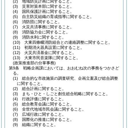
(2)
地域防災計画に関すること。
(3)
災害対策本部に関すること。
(4)
国民保護計画に関すること。
(5)
自主防災組織の育成指導に関すること。
(6)
消防団に関すること。
(7)
火災共済事務に関すること。
(8)
消防協力会に関すること。
(9)
消防水利に関すること。
(10)
大東四條畷消防組合との連絡調整に関すること。
(11)
初期消火器具設置に関すること。
(12)
火災共済基金に関すること。
(13)
大東市民音楽隊に関すること。
(政策推進部の分掌事務)
第9条
戦略企画課においては、おおむね次の事務をつかさど
る。
(1)
総合的な市政施策の調査研究、企画立案及び総合調整
に関すること。
(2)
総合計画に関すること。
(3)
まち・ひと・しごと創生総合戦略に関すること。
(4)
行政評価に関すること。
(5)
総合教育会議に関すること。
(6)
全世代地域市民会議に関すること。
(7)
広域行政に関すること。
(8)
国際化の推進に関すること。
(9)
組織に関すること。