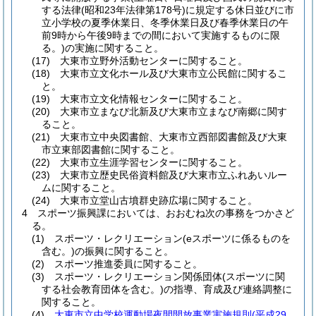
する法律
(昭和23年法律第178号)
に規定する休日並びに市
立小学校の夏季休業日、冬季休業日及び春季休業日の午
前9時から午後9時までの間において実施するものに限
る。)
の実施に関すること。
(17)
大東市立野外活動センターに関すること。
(18)
大東市立文化ホール及び大東市立公民館に関するこ
と。
(19)
大東市立文化情報センターに関すること。
(20)
大東市立まなび北新及び大東市立まなび南郷に関す
ること。
(21)
大東市立中央図書館、大東市立西部図書館及び大東
市立東部図書館に関すること。
(22)
大東市立生涯学習センターに関すること。
(23)
大東市立歴史民俗資料館及び大東市立ふれあいルー
ムに関すること。
(24)
大東市立堂山古墳群史跡広場に関すること。
4
スポーツ振興課においては、おおむね次の事務をつかさど
る。
(1)
スポーツ・レクリエーション
(eスポーツに係るものを
含む。)
の振興に関すること。
(2)
スポーツ推進委員に関すること。
(3)
スポーツ・レクリエーション関係団体
(スポーツに関
する社会教育団体を含む。)
の指導、育成及び連絡調整に
関すること。
(4)
大東市立中学校運動場夜間開放事業実施規則
(平成29