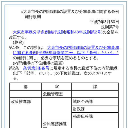
○大東市長の内部組織の設置及び分掌事務に関する条例
施行規則
平成7年3月30日
規則第7号
大東市事務分掌条例施行規則(昭和48年規則第2号)
の全部を
改正する。
(趣旨)
第1条
この規則は、
大東市長の内部組織の設置及び分掌事務
に関する条例
(平成6年条例第21号。以下「条例」という。)
の施行に関し、必要な事項を定めるものとする。
(内部組織の下位組織の設置)
第2条
条例第2条各号
に規定する市長の直近下位の内部組織
(以下「部等」という。)
の下位組織は、次のとおりとす
る。
部
室
課
危機管理室
政策推進部
戦略企画課
財政課
秘書広報課
公民連携推進