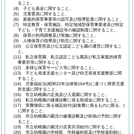
ること。
(4)
子ども基金に関すること。
(5)
児童委員に関すること。
(6)
家庭的保育事業等の認可及び指導監査に関すること。
(7)
特定教育・保育施設、特定地域型保育事業者及び特定
子ども・子育て支援施設等の確認制度に関すること。
(8)
保育の利用調整及び実施に関すること。
(9)
人権保育の指導及び助言に関すること。
(10)
公立保育所及び公立認定こども園の運営に関するこ
と。
(11)
私立保育園、私立認定こども園及び私立家庭的保育
事業所等に関すること。
(12)
多様な保育サービス等に関すること。
(13)
子ども発達支援センター及び幼児発達支援教室に関
すること。
(14)
児童福祉法
(昭和22年法律第164号)
に基づく障害児通
所支援に関すること。
(15)
市立幼稚園の定員及び入退園に関すること。
(16)
私立幼稚園の健康診断に係る助成金に関すること。
(17)
実費徴収に係る補足給付
(副食費に係るものに限る。)
に関すること。
(18)
市立幼稚園の園児の健康診断及び疾病の予防に関す
ること。
(19)
市立幼稚園の園児の災害共済給付に関すること。
(20)
市立幼稚園の学校医、学校歯科医及び学校薬剤師に