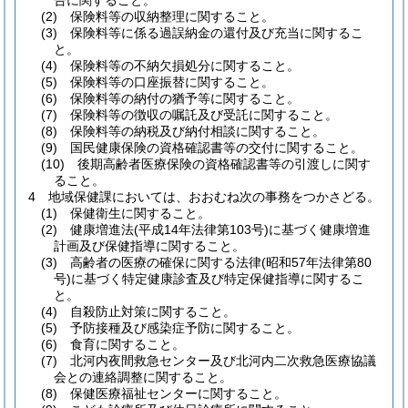
告に関すること。
(2)
保険料等の収納整理に関すること。
(3)
保険料等に係る過誤納金の還付及び充当に関するこ
と。
(4)
保険料等の不納欠損処分に関すること。
(5)
保険料等の口座振替に関すること。
(6)
保険料等の納付の猶予等に関すること。
(7)
保険料等の徴収の嘱託及び受託に関すること。
(8)
保険料等の納税及び納付相談に関すること。
(9)
国民健康保険の資格確認書等の交付に関すること。
(10)
後期高齢者医療保険の資格確認書等の引渡しに関す
ること。
4
地域保健課においては、おおむね次の事務をつかさどる。
(1)
保健衛生に関すること。
(2)
健康増進法
(平成14年法律第103号)
に基づく健康増進
計画及び保健指導に関すること。
(3)
高齢者の医療の確保に関する法律
(昭和57年法律第80
号)
に基づく特定健康診査及び特定保健指導に関するこ
と。
(4)
自殺防止対策に関すること。
(5)
予防接種及び感染症予防に関すること。
(6)
食育に関すること。
(7)
北河内夜間救急センター及び北河内二次救急医療協議
会との連絡調整に関すること。
(8)
保健医療福祉センターに関すること。