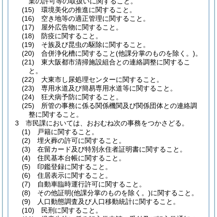
業の許可等の取扱いに関すること。
(15)
環境美化の推進に関すること。
(16)
空き地等の適正管理に関すること。
(17)
屋外広告物に関すること。
(18)
防疫に関すること。
(19)
そ族及び昆虫の駆除に関すること。
(20)
合併浄化槽に関すること
(他課分掌のものを除く。)
。
(21)
東大阪都市清掃施設組合との連絡調整に関するこ
と。
(22)
大東市し尿処理センターに関すること。
(23)
専用水道及び簡易専用水道等に関すること。
(24)
狂犬病予防に関すること。
(25)
所管の事務に係る関係機関及び関係団体との連絡調
整に関すること。
3
市民課においては、おおむね次の事務をつかさどる。
(1)
戸籍に関すること。
(2)
埋火葬の許可に関すること。
(3)
在留カード及び特別永住者証明書に関すること。
(4)
住民基本台帳に関すること。
(5)
印鑑登録に関すること。
(6)
住居表示に関すること。
(7)
自動車臨時運行許可に関すること。
(8)
その他証明
(他課分掌のものを除く。)
に関すること。
(9)
人口動態調査及び人口移動統計に関すること。
(10)
民刑に関すること。