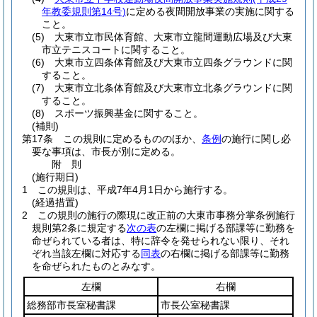
年教委規則第14号)
に定める夜間開放事業の実施に関する
こと。
(5)
大東市立市民体育館、大東市立龍間運動広場及び大東
市立テニスコートに関すること。
(6)
大東市立四条体育館及び大東市立四条グラウンドに関
すること。
(7)
大東市立北条体育館及び大東市立北条グラウンドに関
すること。
(8)
スポーツ振興基金に関すること。
(補則)
第17条
この規則に定めるもののほか、
条例
の施行に関し必
要な事項は、市長が別に定める。
附
則
(施行期日)
1
この規則は、平成7年4月1日から施行する。
(経過措置)
2
この規則の施行の際現に改正前の大東市事務分掌条例施行
規則第2条に規定する
次の表
の左欄に掲げる部課等に勤務を
命ぜられている者は、特に辞令を発せられない限り、それ
ぞれ当該左欄に対応する
同表
の右欄に掲げる部課等に勤務
を命ぜられたものとみなす。
左欄
右欄
総務部市長室秘書課
市長公室秘書課