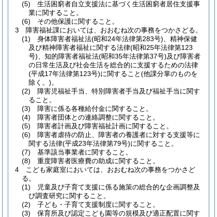
(5)
生活困窮者自立支援法に基づく生活困窮者居住支援事
業に関すること。
(6)
その他保護に関すること。
3
障害福祉課においては、おおむね次の事務をつかさどる。
(1)
身体障害者福祉法
(昭和24年法律第283号)
、精神保健
及び精神障害者福祉に関する法律
(昭和25年法律第123
号)
、知的障害者福祉法
(昭和35年法律第37号)
及び障害者
の日常生活及び社会生活を総合的に支援するための法律
(平成17年法律第123号)
に関すること
(他課分掌のものを
除く。)
。
(2)
障害児福祉手当、特別障害者手当及び福祉手当に関す
ること。
(3)
障害に係る各種給付金に関すること。
(4)
障害者団体との連絡調整に関すること。
(5)
障害者計画及び障害福祉計画に関すること。
(6)
障害者虐待の防止、障害者の養護者に対する支援等に
関する法律
(平成23年法律第79号)
に関すること。
(7)
基準該当事業者に関すること。
(8)
重度障害者医療費の助成に関すること。
4
こども家庭室においては、おおむね次の事務をつかさど
る。
(1)
児童及び子育て支援に係る施策の総合的な企画調整及
び調査研究に関すること。
(2)
子ども・子育て支援制度に関すること。
(3)
保育所及び認定こども園等の規模及び適正配置に関す