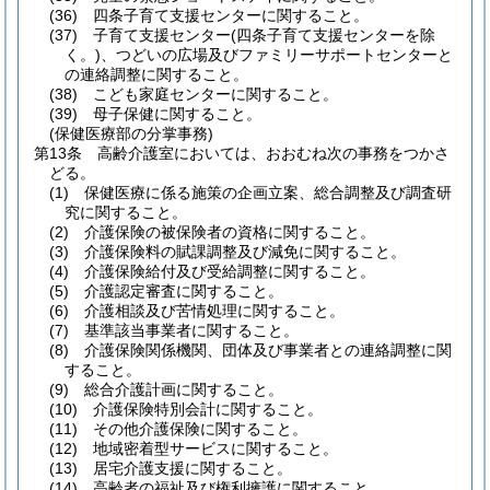
(36)
四条子育て支援センターに関すること。
(37)
子育て支援センター
(四条子育て支援センターを除
く。)
、つどいの広場及びファミリーサポートセンターと
の連絡調整に関すること。
(38)
こども家庭センターに関すること。
(39)
母子保健に関すること。
(保健医療部の分掌事務)
第13条
高齢介護室においては、おおむね次の事務をつかさ
どる。
(1)
保健医療に係る施策の企画立案、総合調整及び調査研
究に関すること。
(2)
介護保険の被保険者の資格に関すること。
(3)
介護保険料の賦課調整及び減免に関すること。
(4)
介護保険給付及び受給調整に関すること。
(5)
介護認定審査に関すること。
(6)
介護相談及び苦情処理に関すること。
(7)
基準該当事業者に関すること。
(8)
介護保険関係機関、団体及び事業者との連絡調整に関
すること。
(9)
総合介護計画に関すること。
(10)
介護保険特別会計に関すること。
(11)
その他介護保険に関すること。
(12)
地域密着型サービスに関すること。
(13)
居宅介護支援に関すること。
(14)
高齢者の福祉及び権利擁護に関すること。