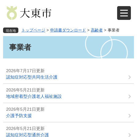
ペ
メ
ー
ニ
ジ
ュ
の
ー
先
を
トップページ
>
申請書ダウンロード
>
高齢者
>
事業者
現在地
頭
飛
本
で
ば
文
事業者
す
し
。
て
本
文
2026年7月17日更新
へ
認知症対応型共同生活介護
2026年5月21日更新
地域密着型介護老人福祉施設
2026年5月21日更新
介護予防支援
2026年5月21日更新
認知症対応型通所介護