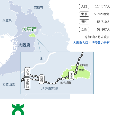
人口
114,577人
世帯
58,920世帯
男性
55,710人
女性
58,867人
令和8年6月末現在
大東市人口・世帯数の推移