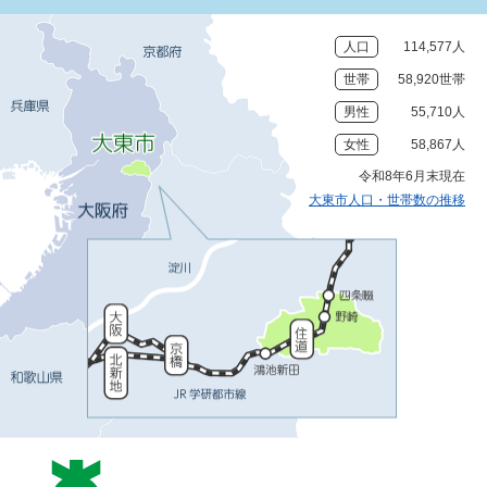
人口
114,577人
世帯
58,920世帯
男性
55,710人
女性
58,867人
令和8年6月末現在
大東市人口・世帯数の推移