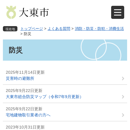
ペ
メ
ー
ニ
ジ
ュ
の
ー
先
を
トップページ
>
よくある質問
>
消防・防災・防犯・消費生活
現在地
頭
飛
>
防災
で
ば
本
す
し
文
防災
。
て
本
文
へ
2025年11月14日更新
災害時の避難所
2025年9月22日更新
大東市総合防災マップ（令和7年9月更新）
2025年9月22日更新
宅地建物取引業者の方へ
2023年10月31日更新