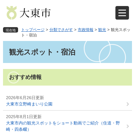
ペ
メ
ー
ニ
ジ
ュ
の
ー
先
を
トップページ
>
分類でさがす
>
市政情報
>
観光
>
観光スポッ
現在地
頭
飛
ト・宿泊
で
ば
本
す
し
文
観光スポット・宿泊
。
て
本
文
へ
おすすめ情報
2026年6月26日更新
大東市立野崎まいり公園
2025年8月1日更新
大東市内の観光スポットをショート動画でご紹介（住道・野
崎・四条畷）