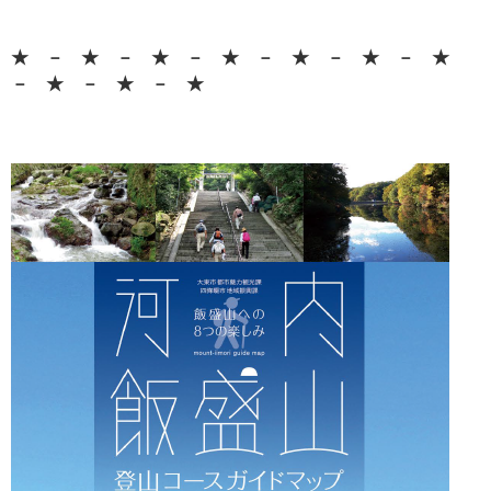
★ － ★ － ★ － ★ － ★ － ★ － ★
－ ★ － ★ － ★