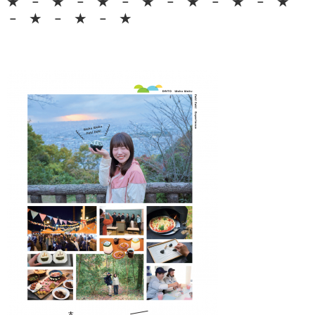
★ － ★ － ★ － ★ － ★ － ★ － ★
－ ★ － ★ － ★