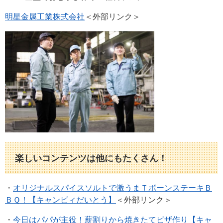
明星金属工業株式会社
＜外部リンク＞
楽しいコンテンツは他にもたくさん！
・
オリジナルスパイスソルトで激うまＴボーンステーキＢ
ＢＱ！【キャンピィだいとう】
＜外部リンク＞
・
今日はパパが主役！薪割りから焼きたてピザ作り【キャ