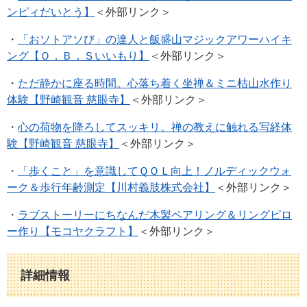
ンピィだいとう】
＜外部リンク＞
・
「おソトアソび」の達人と飯盛山マジックアワーハイキ
ング【Ｏ．Ｂ．Ｓいいもり】
＜外部リンク＞
・
ただ静かに座る時間。心落ち着く坐禅＆ミニ枯山水作り
体験【野崎観音 慈眼寺】
＜外部リンク＞
・
心の荷物を降ろしてスッキリ。禅の教えに触れる写経体
験【野崎観音 慈眼寺】
＜外部リンク＞
・
「歩くこと」を意識してＱＯＬ向上！ノルディックウォ
ーク＆歩行年齢測定【川村義肢株式会社】
＜外部リンク＞
・
ラブストーリーにちなんだ木製ペアリング＆リングピロ
ー作り【モコヤクラフト】
＜外部リンク＞
詳細情報