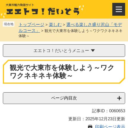
ペ
メ
ー
ニ
メ
ジ
ュ
ニ
の
ー
ュ
トップページ
楽しむ
選べる楽しさ盛り沢山「モデ
現在地
>
>
先
を
ー
ルコース」
>
観光で大東市を体験しよう～ワクワクネキネキ
頭
飛
体験～
で
ば
す
し
エエトコ！だいとうメニュー
。
て
本
本
文
観光で大東市を体験しよう～ワク
文
へ
ワクネキネキ体験～
ページ内目次
記事ID：0060653
更新日：2025年12月23日更新
印刷ページ表示