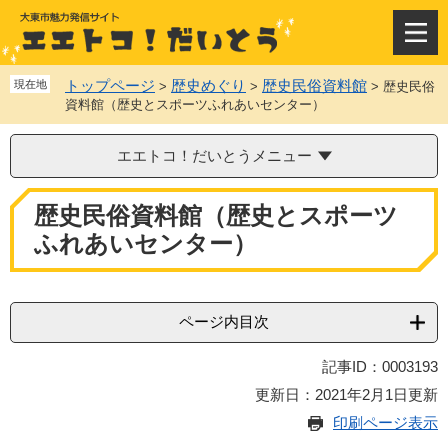
ペ
メ
ー
ニ
メ
ジ
ュ
ニ
の
ー
ュ
トップページ
歴史めぐり
歴史民俗資料館
現在地
>
>
>
歴史民俗
先
を
ー
資料館（歴史とスポーツふれあいセンター）
頭
飛
で
ば
エエトコ！だいとうメニュー
す
し
。
て
本
本
歴史民俗資料館（歴史とスポーツ
文
文
ふれあいセンター）
へ
ページ内目次
記事ID：0003193
更新日：2021年2月1日更新
印刷ページ表示