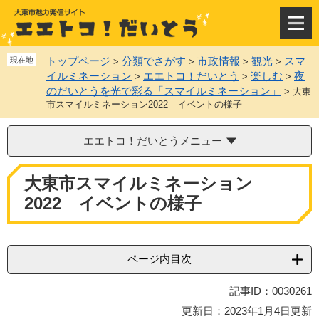
ペ
メ
ー
ニ
メ
ジ
ュ
ニ
の
ー
ュ
トップページ
分類でさがす
市政情報
観光
スマ
現在地
>
>
>
>
先
を
ー
イルミネーション
エエトコ！だいとう
楽しむ
夜
>
>
>
頭
飛
のだいとうを光で彩る「スマイルミネーション」
>
大東
で
ば
市スマイルミネーション2022 イベントの様子
す
し
。
て
エエトコ！だいとうメニュー
本
文
本
へ
大東市スマイルミネーション
文
2022 イベントの様子
ページ内目次
記事ID：0030261
更新日：2023年1月4日更新