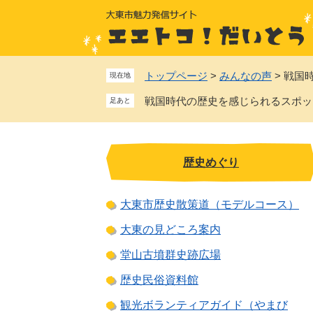
ペ
メ
ー
ニ
ジ
ュ
の
ー
先
を
トップページ
>
みんなの声
>
戦国
現在地
頭
飛
戦国時代の歴史を感じられるスポッ
で
ば
す
し
。
て
本
歴史めぐり
文
へ
大東市歴史散策道（モデルコース）
大東の見どころ案内
堂山古墳群史跡広場
歴史民俗資料館
観光ボランティアガイド（やまび