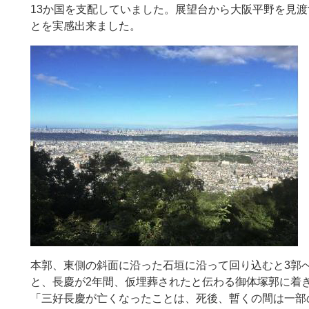
13か国を支配していました。展望台から大阪平野を見
とを実感出来ました。
本郭、東側の斜面に沿った石垣に沿って回り込むと3郭
と、長慶が2年間、仮埋葬されたと伝わる御体塚郭に着
「三好長慶が亡くなったことは、死後、暫くの間は一部