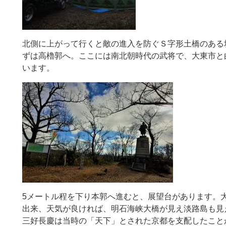
北側に上がって行くと敵の進入を防ぐＳ字形土橋のある
ずは高櫓郭へ。ここには南北朝時代の武将で、大東市と
います。
5メートル程を下り本郭へ進むと、展望台があります。
出来、天気が良ければ、明石海峡大橋が見え淡路島も見
三好長慶は当時の「天下」とされた京都を支配したこと