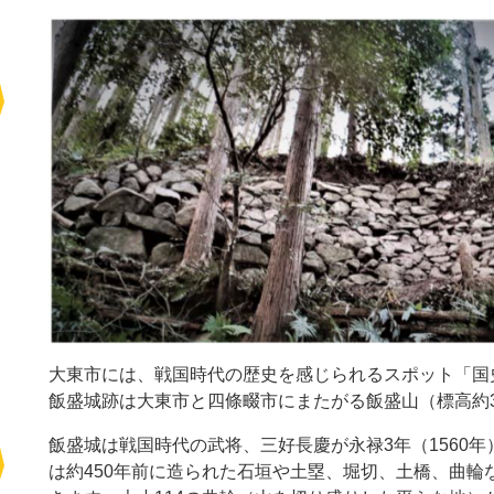
大東市には、戦国時代の歴史を感じられるスポット「国
飯盛城跡は大東市と四條畷市にまたがる飯盛山（標高約3
飯盛城は戦国時代の武将、三好長慶が永禄3年（1560
は約450年前に造られた石垣や土塁、堀切、土橋、曲輪