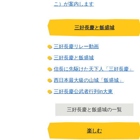
こ）が案内します
三好長慶と飯盛城
三好長慶リレー動画
三好長慶と飯盛城
信長に先駆けた天下人「三好長慶」
西日本最大級の山城「飯盛城」
三好長慶公武者行列in大東
三好長慶と飯盛城の一覧
楽しむ