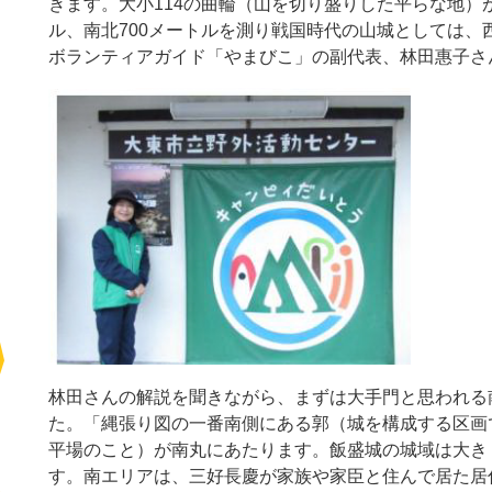
きます。大小114の曲輪（山を切り盛りした平らな地）
ル、南北700メートルを測り戦国時代の山城としては、
ボランティアガイド「やまびこ」の副代表、林田惠子さ
林田さんの解説を聞きながら、まずは大手門と思われる
た。「縄張り図の一番南側にある郭（城を構成する区画
平場のこと）が南丸にあたります。飯盛城の城域は大き
す。南エリアは、三好長慶が家族や家臣と住んで居た居