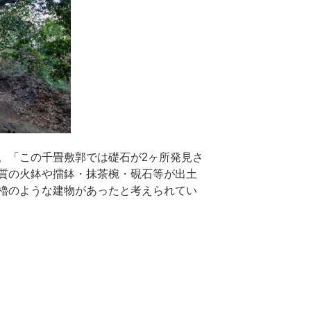
。「この千畳敷郭では礎石が2ヶ所発見さ
質の火鉢や擂鉢・抹茶椀・硯石等が出土
櫓のような建物があったと考えられてい