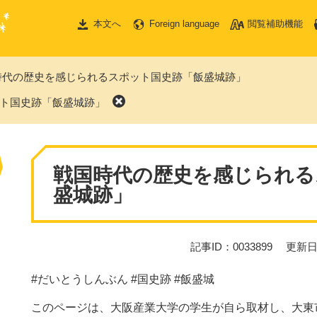
本文へ
Foreign language
閲覧補助機能
時代の歴史を感じられるスポット国史跡「飯盛城跡」
ト国史跡「飯盛城跡」
本
文
戦国時代の歴史を感じられる
盛城跡」
記事ID：0033899
更新日
#だいとうしんぶん #国史跡 #飯盛城
このページは、大阪産業大学の学生が自ら取材し、大東