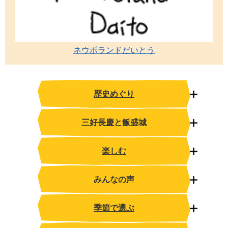
ネウボランドだいとう
歴史めぐり
三好長慶と飯盛城
楽しむ
みんなの声
季節で選ぶ