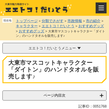
ペ
メ
ー
ニ
メ
ジ
ュ
ニ
の
ー
ュ
トップページ
分類でさがす
市政情報
市の紹介
現在地
>
>
>
>
先
を
ー
キャラクター
エエトコ！だいとう
おすすめグッズ
>
>
頭
飛
おすすめグッズ
>
>
大東市マスコットキャラクター「ダイト
で
ば
ン」のハンドタオルを販売します♪
す
し
。
て
エエトコ！だいとうメニュー
本
文
本
へ
大東市マスコットキャラクター
文
「ダイトン」のハンドタオルを販
売します♪
ページ内目次
記事ID：0051768