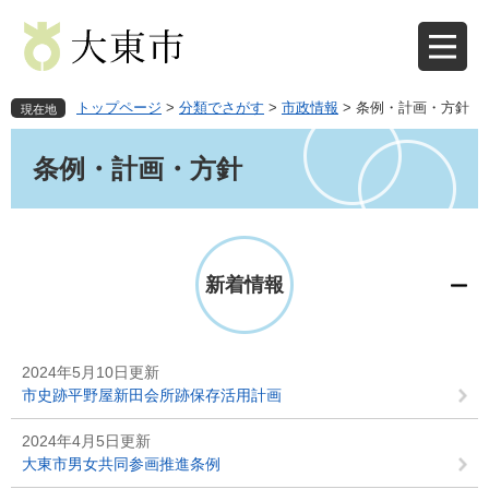
ペ
メ
ー
ニ
ジ
ュ
の
ー
先
を
トップページ
>
分類でさがす
>
市政情報
>
条例・計画・方針
現在地
頭
飛
本
で
ば
文
条例・計画・方針
す
し
。
て
本
文
へ
新着情報
2024年5月10日更新
市史跡平野屋新田会所跡保存活用計画
2024年4月5日更新
大東市男女共同参画推進条例