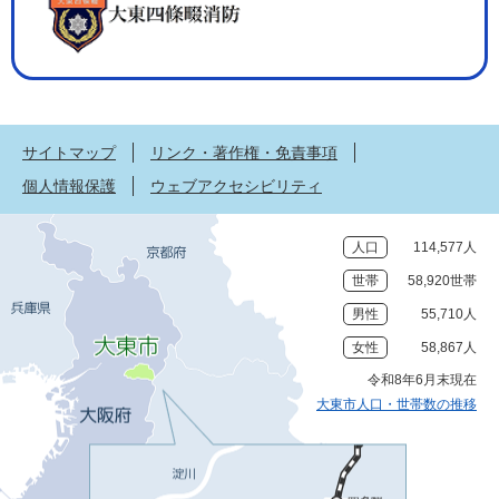
サイトマップ
リンク・著作権・免責事項
個人情報保護
ウェブアクセシビリティ
人口
114,577人
世帯
58,920世帯
男性
55,710人
女性
58,867人
令和8年6月末現在
大東市人口・世帯数の推移