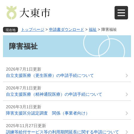
ペ
メ
ー
ニ
ジ
ュ
の
ー
先
を
トップページ
>
申請書ダウンロード
>
福祉
>
障害福祉
現在地
頭
飛
本
で
ば
文
障害福祉
す
し
。
て
本
文
2026年7月1日更新
へ
自立支援医療（更生医療）の申請手続について
2026年7月1日更新
自立支援医療（精神通院医療）の申請手続について
2026年3月1日更新
障害支援区分認定調査 関係（事業者向け）
2025年11月27日更新
訓練等給付サービス等の利用期間延長に関する申請について