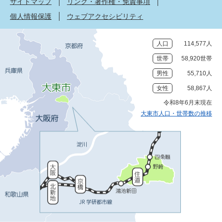
サイトマップ
リンク・著作権・免責事項
個人情報保護
ウェブアクセシビリティ
人口
114,577人
世帯
58,920世帯
男性
55,710人
女性
58,867人
令和8年6月末現在
大東市人口・世帯数の推移