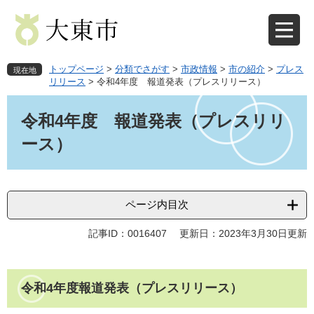
ペ
メ
ー
ニ
ジ
ュ
の
ー
先
を
トップページ
>
分類でさがす
>
市政情報
>
市の紹介
>
プレス
現在地
頭
飛
リリース
>
令和4年度 報道発表（プレスリリース）
で
ば
本
す
し
文
令和4年度 報道発表（プレスリリ
。
て
本
ース）
文
へ
ページ内目次
記事ID：0016407
更新日：2023年3月30日更新
令和4年度報道発表（プレスリリース）