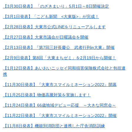
【3月30日発表】 「のざきまいり」5月1日～8日開催決定
【3月1日発表】「こども新聞 <大東版>」が完成！
【2月28日発表】大東市公式LINEをリニューアルします
【2月27日発表】大東市議会が日曜議会を開催
【2月13日発表】『第7回三好長慶公 武者行列in大東』開催
【2月9日発表】第8回「大東まちゼミ」を2月19日から開催！
【1月12日発表】あいおいニッセイ同和損害保険株式会社と包括連
携
【11月30日発表】『大東市スマイルミネーション2022』開幕​
【11月25日発表】物価高騰対策を実施します！
【11月24日発表】66歳地域デビュー応援 ～大きな同窓会～
【11月22日発表】『大東市スマイルミネーション2022』開催
【11月8日発表】機能別消防団と連携した庁舎消防訓練