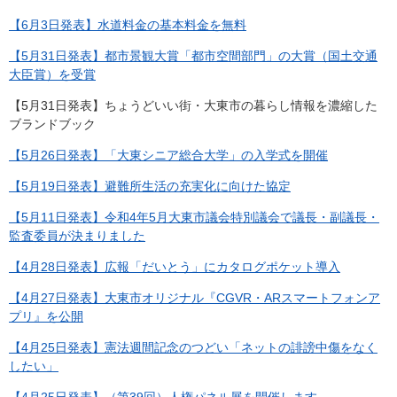
【6月3日発表】水道料金の基本料金を無料
【5月31日発表】都市景観大賞「都市空間部門」の大賞（国土交通
大臣賞）を受賞
【5月31日発表】​ちょうどいい街・大東市の暮らし情報を濃縮した
ブランドブック
【5月26日発表】​「大東シニア総合大学」の入学式を開催
【5月19日発表】​避難所生活の充実化に向けた協定
【5月11日発表】​令和4年5月大東市議会特別議会で議長・副議長・
監査委員が決まりました
【4月28日発表】広報「だいとう」にカタログポケット導入
【4月27日発表】​大東市オリジナル『CGVR・ARスマートフォンア
プリ』を公開
【4月25日発表】​憲法週間記念のつどい「ネットの誹謗中傷をなく
したい」