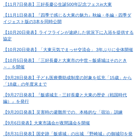
【11月7日発表】三好長慶公生誕500年記念フェスin大東
【11月1日発表】『四季で感じる大東の魅力』秋編・冬編・四季ダ
イジェスト版の3本を同時公開
【10月20日発表】ライフラインが途絶した状況下に入浴を提供する
協定
【10月20日発表】「大東元気でまっせ交流会」 3年ぶりに全体開催
【10月5日発表】「三好長慶と大東市の中世～飯盛城はそのとき
～」を開催
【9月28日発表】子ども医療費助成制度の対象を拡充「15歳」から
「18歳」の年度末まで
【9月27日発表】『飯盛城主・三好長慶と大東の歴史（戦国時代
編）』を発行
【9月20日発表】災害時の避難所での、本格的な「宿泊」訓練
【9月6日発表】大東市議会が夜間議会を開催
【8月31日発表】国史跡「飯盛城」の出城 『野崎城』の御城印を発