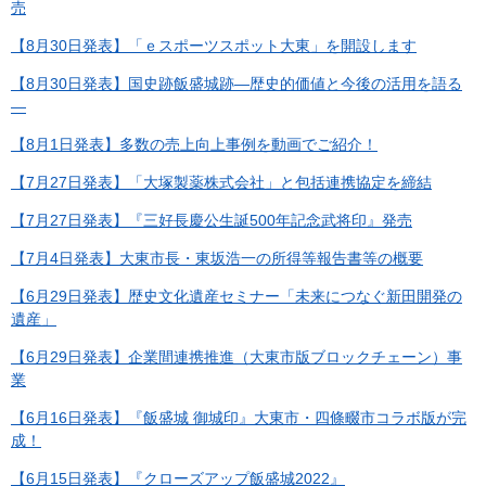
売
【8月30日発表】「ｅスポーツスポット大東」を開設します
【8月30日発表】国史跡飯盛城跡―歴史的価値と今後の活用を語る
―
【8月1日発表】多数の売上向上事例を動画でご紹介！
【7月27日発表】「大塚製薬株式会社」と包括連携協定を締結
【7月27日発表】『三好長慶公生誕500年記念武将印』発売
【7月4日発表】大東市長・東坂浩一の所得等報告書等の概要
【6月29日発表】歴史文化遺産セミナー「未来につなぐ新田開発の
遺産」
【6月29日発表】企業間連携推進（大東市版ブロックチェーン）事
業
【6月16日発表】『飯盛城 御城印』大東市・四條畷市コラボ版が完
成！
【6月15日発表】『クローズアップ飯盛城2022』