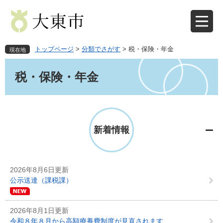
ペ
メ
ー
ニ
ジ
ュ
の
ー
先
を
トップページ
>
分類でさがす
>
税・保険・年金
現在地
頭
飛
本
で
ば
文
税・保険・年金
す
し
。
て
本
文
へ
新着情報
2026年8月6日更新
公示送達（課税課）
2026年8月1日更新
令和８年８月から高額療養費制度が見直されます