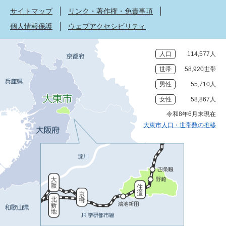
サイトマップ
リンク・著作権・免責事項
個人情報保護
ウェブアクセシビリティ
人口
114,577人
世帯
58,920世帯
男性
55,710人
女性
58,867人
令和8年6月末現在
大東市人口・世帯数の推移